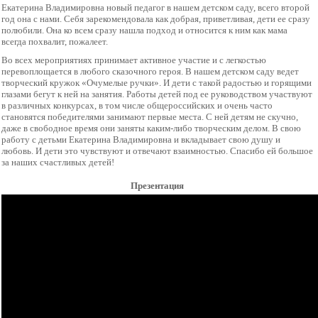
Екатерина Владимировна новый педагог в нашем детском саду, всего второй
год она с нами. Себя зарекомендовала как добрая, приветливая, дети ее сразу
полюбили. Она ко всем сразу нашла подход и относится к ним как мама
всегда похвалит, пожалеет.
Во всех мероприятиях принимает активное участие и с легкостью
перевоплощается в любого сказочного героя. В нашем детском саду ведет
творческий кружок «Очумелые ручки». И дети с такой радостью и горящими
глазами бегут к ней на занятия. Работы детей под ее руководством участвуют
в различных конкурсах, в том числе общероссийских и очень часто
становятся победителями занимают первые места. С ней детям не скучно,
даже в свободное время они заняты каким-либо творческим делом. В свою
работу с детьми Екатерина Владимировна и вкладывает свою душу и
любовь. И дети это чувствуют и отвечают взаимностью. Спасибо ей большое
за наших счастливых детей!
Презентация