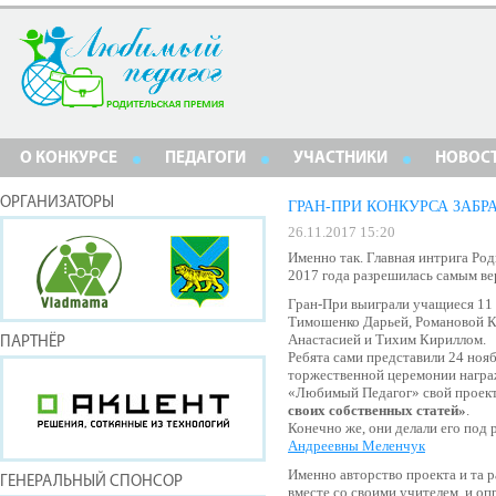
О КОНКУРСЕ
ПЕДАГОГИ
УЧАСТНИКИ
НОВОС
ОРГАНИЗАТОРЫ
ГРАН-ПРИ КОНКУРСА ЗАБР
26.11.2017 15:20
Именно так. Главная интрига Ро
2017 года разрешилась самым в
Гран-При выиграли учащиеся 11
Тимошенко Дарьей, Романовой К
Анастасией и Тихим Кириллом.
ПАРТНЁР
Ребята сами представили 24 ноя
торжественной церемонии награ
«Любимый Педагог» свой проек
своих собственных статей»
.
Конечно же, они делали его по
Андреевны Меленчук
Именно авторство проекта и та р
ГЕНЕРАЛЬНЫЙ СПОНСОР
вместе со своими учителем, и о