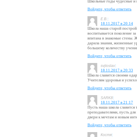
Школьные годы чудесные и 
Войдите, чтобы ответить
:
Е.В.
18.11.2017 в 20:14
Школа наша старой постройки
воспитывается поколение за
впитана в знакомые стены. 
дарила знания, жизненные у
большему количеству учени
Войдите, чтобы ответить
:
svjtoslav
18.11.2017 в 20:33
Школа славится своими ода
Учителям здоровья и успехо
Войдите, чтобы ответить
:
SARK8
18.11.2017 в 21:17
Пусть наша школа славится
преподавателями, пусть для
двери к мечтам и новым инт
Войдите, чтобы ответить
:
Костя