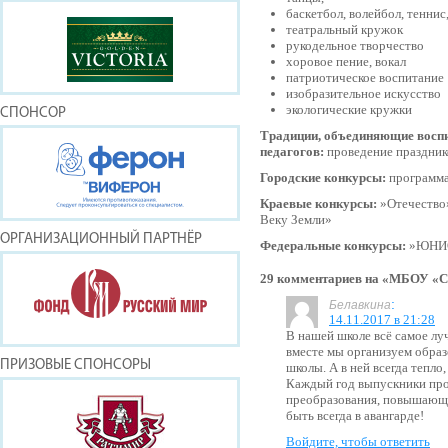
баскетбол, волейбол, теннис
театральный кружок
рукодельное творчество
хоровое пение, вокал
патриотическое воспитание
изобразительное искусство
экологические кружки
СПОНСОР
Традиции, объединяющие воспи
педагогов:
проведение праздник
Городские конкурсы:
программа
Краевые конкурсы:
»Отечество»
Веку Земли»
ОРГАНИЗАЦИОННЫЙ ПАРТНЁР
Федеральные конкурсы:
»ЮНИО
29 комментариев на «МБОУ «С
:
Белавкина
14.11.2017 в 21:28
В нашей школе всё самое луч
вместе мы организуем образ
ПРИЗОВЫЕ СПОНСОРЫ
школы. А в ней всегда тепло
Каждый год выпускники про
преобразования, повышающи
быть всегда в авангарде!
Войдите, чтобы ответить