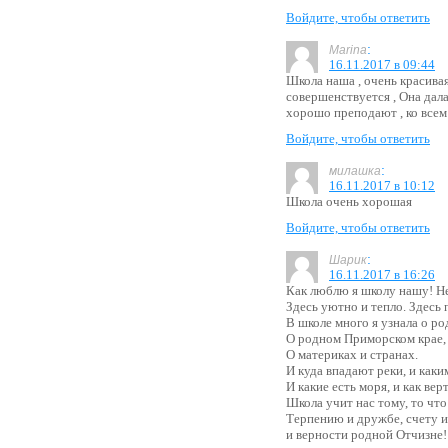
Войдите, чтобы ответить
:
Marina
16.11.2017 в 09:44
Школа наша , очень красива
совершенствуется , Она дала
хорошо преподают , ко всем
Войдите, чтобы ответить
:
милашка
16.11.2017 в 10:12
Школа очень хорошая
Войдите, чтобы ответить
:
Шарик
16.11.2017 в 16:26
Как люблю я школу нашу! Не
Здесь уютно и тепло. Здесь
В школе много я узнала о р
О родном Приморском крае, 
О материках и странах.
И куда впадают реки, и каки
И какие есть моря, и как вер
Школа учит нас тому, то что
Терпению и дружбе, счету 
и верности родной Отчизне!