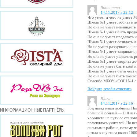
:
Виолетта
14.11.2017 в 22:12
Что умеет и чего не умеет
Школа №1 умеет любить и в
Но она не умеет ненавидеть 
Школа №1 умеет быть предан
Но она не умеет предавать и
Школа №1 умеет созидать и в
Но не умеет разрушать и нап
Школа №1 умеет защищать ре
Но она не умеет ущемлять ре
Школа №1 умеет творить доб
Но она не умеет быть злой и
Школа №1 умеет быть честно
Но она не умеет быть лживо
Спасибо МБОУ «СОШ №1 с. В
Войдите, чтобы ответить
:
Rinza
14.11.2017 в 22:16
Год назад наша любимая Над
ИНФОРМАЦИОННЫЕ ПАРТНЁРЫ
большой юбилей — 110 лет с
хорошего на пути ее станов
поменялось учителей. Но вс
сильным в районе, потому ч
школа выпустила около 1000