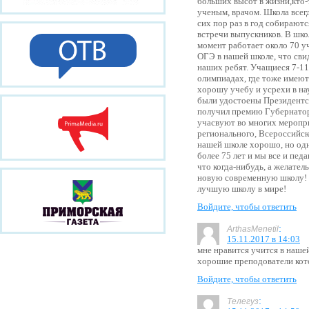
больших высот в жизни,кто-
ученым, врачом. Школа всег
сих пор раз в год собираютс
встречи выпускников. В шко
момент работает около 70 у
ОГЭ в нашей школе, что сви
наших ребят. Учащиеся 7-11
олимпиадах, где тоже имеют
хорошу учебу и усрехи в на
были удостоены Президентск
получил премию Губернатор
учасвуют во многих меропри
регионального, Всероссийск
нашей школе хорошо, но од
более 75 лет и мы все и педа
что когда-нибудь, а желате
новую современную школу!
лучшую школу в мире!
Войдите, чтобы ответить
:
ArthasMenetil
15.11.2017 в 14:03
мне нравится учится в наше
хорошие преподователи кот
Войдите, чтобы ответить
:
Телегуз