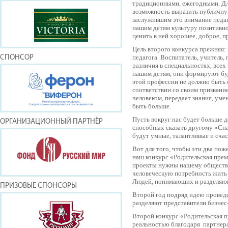
традиционными, ежегодными. Для
возможность выразить публичну
заслужившим это внимание педаг
нашим детям культуру позитивно
ценить в ней хорошее, доброе, п
Цель второго конкурса прежняя:
педагога. Воспитатель, учитель, 
СПОНСОР
различия в специальностях, всех
нашим детям, они формируют бу
этой профессии не должно быть с
соответствии со своим призвани
человеком, передает знания, уме
быть больше.
Пусть вокруг нас будет больше 
ОРГАНИЗАЦИОННЫЙ ПАРТНЁР
способных сказать другому «Спа
будут умные, талантливые и счас
Вот для того, чтобы эти два пож
наш конкурс «Родительская пре
проекты нужны нашему обществ
человеческую потребность жить
Людей, понимающих и разделяющ
ПРИЗОВЫЕ СПОНСОРЫ
Второй год подряд идею провед
разделяют представители бизне
Второй конкурс «Родительская 
реальностью благодаря партнер