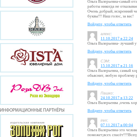
Ольга Валерьевна-самый отз
работы никогда не отказывае
Очень добрый, искренний че
буквы!!! Наш голос, за вас!
Войдите, чтобы ответить
:
алекс
11.10.2017 в 22:24
Ольга Валерьевна- лучший уч
Войдите, чтобы ответить
:
СЭМ
15.10.2017 в 21:16
Ольга Валерьевна, самый хо
обьяснит, любую проблему р
Войдите, чтобы ответить
:
Пашко
24.10.2017 в 13:22
Ольга Валерьенва ,очень хо
ИНФОРМАЦИОННЫЕ ПАРТНЁРЫ
Войдите, чтобы ответить
:
iren
07.11.2017 в 00:04
Ольга Валерьевна-это чело
поможет,всех спасёт!!!!Все