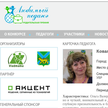
О КОНКУРСЕ
ПЕДАГОГИ
УЧАСТНИКИ
НОВОС
ОРГАНИЗАТОРЫ
КАРТОЧКА ПЕДАГОГА
Кова
Город:
Место 
Специа
ПАРТНЁР
УВР
Должн
Период
Характеристика:
Ольга Валер
но и чуткий, внимательный и
глубокую признательность и б
ГЕНЕРАЛЬНЫЙ СПОНСОР
мастерство, педагогический т