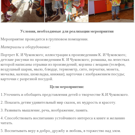
Условия, необходимые для реализации мероприятия
Мероприятие проводится в групповом помещении.
Материалы и оборудование:
Портрет К. И Чуковского; иллюстрации к произведениям К. И Чуковского;
детские рисунки по произведениям К. И Чуковского; ромашка, на лепестках
которой написаны отрывки из произведений; корзина с вещами (телефон,
воздушный шарик, мыло, блюдце, термометр, сито, перчатки, монета,
мочалка, калоша, шоколадка, книжки); карточки с изображением посуды;
карточки с разрезной посудой.
Цели мероприятия:
1.Уточнить и обобщить представления детей о творчестве К.И.Чуковского.
2. Показать детям удивительный мир сказок, их мудрость и красоту.
3. Развивать мышление, речь, воображение, память.
4. Способствовать воспитанию устойчивого интереса к книге и желанию
читать.
5. Воспитывать веру в добро, дружбу и любовь, в торжество над злом.