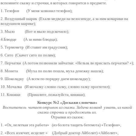
вспомните сказку и строчки, в которых говорится о предмете.
1. Телефон (У меня зазвонил телефон);
2. Воздушный шарик (Ехали медведи на велосипеде, а за ним комарики на
воздушном шарике);
3. Мыло (Вот и мыло подскочило);
4.Блюдце (А за ними блюдца);
5. Термометр (И ставит им градусник);
6. Сито (Скачет сито по полям);
7. Перчатки (А потом позвонили зайчатки: «Нельзя ли прислать перчатки? «);
8. Монета (Муха по полю пошла, муха денежку нашла);
9. Шоколадку (А всем по порядку даем шоколадку);
10. Мочалка (И мочалку словно галку, словно галку проглотил);
11. Книжки (Пришлите, пожалуйста, книжки);
Конкурс №2 «Доскажи словечко»
Воспитатель читает отрывок из сказки. Задача команд узнать, из какой
сказки строчки и продолжить их.
Отрывки из сказок:
1. «Ох, нелегкая эта работа» (из болота тащить бегемота) «Телефон»,
2. «Всех излечит, исцелит » (Добрый доктор Айболит) «Айболит»,