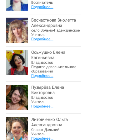
Воспитатель
Подробнее…
Бесчастнова Виолетта
Александровна
село Вольно-Надеждинское
Учитель
Подробнее…
Осьмушко Елена
Евгеньевна
Владивосток
Педагог дополнительного
образования
Подробнее…
Пузырёва Елена
Викторовна
Владивосток
Учитель
Подробнее…
Литовченко Ольга
Александровна
Спасск-Дальний
Учитель
Подробнее…