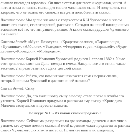
сначала писал для взрослых. Он писал статьи для газет и журналов, книги. А
потом начал сочинять сказки для своего маленького сына. И получалось так
здорово, что не только его сынок, а все дети полюбили эти сказки.
Воспитатель:
Мы давно знакомы с творчеством К.И Чуковского и знаем
много его сказок, стихотворений, рассказов. Сегодня на нашей викторине мы
вспомним всё то, что мы узнали раньше. А какие сказки дедушки Чуковского
вы знаете?
Ответы детей:
«Муха-Цокотуха», «Краденое солнце», «Тараканище»,
«Путаница», «Айболит», «Телефон», «Федорино горе», «Бармалей», «Чудо-
дерево»,»Крокодил», «Мойдодыр».
Воспитатель:
Корней Иванович Чуковский родился 1 апреля 1882 г. У нас
этот день отмечают как День юмора и смеха. Наверно все его стихи такие
веселые, 2 апреля отмечают День детской книги.
Воспитатель:
Ребята, кто помнит как называется самая первая сказка,
который написал Чуковский и для кого он её написал?
Ответ детей:
Сыну.
Воспитатель:
Да, его маленькому сыну в поезде стало плохо и чтобы его
утешить, Корней Иванович придумал и рассказал ему сказку «Крокодил».
Мальчик заслушался и перестал плакать.
Конкурс №1: «Из какой сказки предмет»?
Воспитатель:
Сейчас мы разделимся на две команды, девочек и мальчиков
узнаем, кто лучше помнит сказки. В моей корзинке лежат предметы из разных
сказок Чуковского, их кто-то потерял. Помогите найти их владельца,