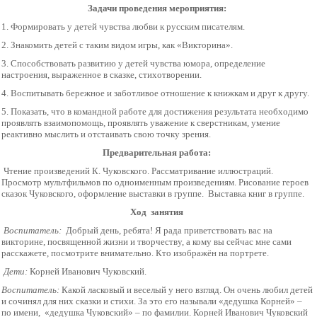
Задачи проведения мероприятия:
1. Формировать у детей чувства любви к русским писателям.
2. Знакомить детей с таким видом игры, как «Викторина».
3. Способствовать развитию у детей чувства юмора, определение
настроения, выраженное в сказке, стихотворении.
4. Воспитывать бережное и заботливое отношение к книжкам и друг к другу.
5. Показать, что в командной работе для достижения результата необходимо
проявлять взаимопомощь, проявлять уважение к сверстникам, умение
реактивно мыслить и отстаивать свою точку зрения.
Предварительная работа:
Чтение произведений К. Чуковского. Рассматривание иллюстраций.
Просмотр мультфильмов по одноименным произведениям. Рисование героев
сказок Чуковского, оформление выставки в группе. Выставка книг в группе.
Ход занятия
Воспитатель:
Добрый день, ребята! Я рада приветствовать вас на
викторине, посвященной жизни и творчеству, а кому вы сейчас мне сами
расскажете, посмотрите внимательно. Кто изображён на портрете.
Дети:
Корней Иванович Чуковский.
Воспитатель:
Какой ласковый и веселый у него взгляд. Он очень любил детей
и сочинял для них сказки и стихи. За это его называли «дедушка Корней» –
по имени, «дедушка Чуковский» – по фамилии. Корней Иванович Чуковский