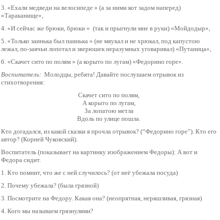
3. «Ехали медведи на велосипеде » (а за ними кот задом наперед)
«Тараканище»,
4. «И сейчас же брюки, брюки « (так и прыгнули мне в руки) «Мойдодыр»,
5. «Только заинька был паинька » (не мяукал и не хрюкал, под капустою
лежал, по-заячьи лопотал и зверюшек неразумных уговаривал) «Путаница»,
6. «Скачет сито по полям » (а корыто по лугам) «Федорино горе».
Воспитатель:
Молодцы, ребята! Давайте послушаем отрывок из
стихотворения:
Скачет сито по полям,
А корыто по лугам,
За лопатою метла
Вдоль по улице пошла.
Кто догадался, из какой сказки я прочла отрывок? (“Федорино горе”). Кто его
автор? (Корней Чуковский).
Воспитатель (показывает на картинку изображением Федоры): А вот и
Федора сидит.
1. Кто помнит, что же с ней случилось? (от неё убежала посуда)
2. Почему убежала? (была грязной)
3. Посмотрите на Федору. Какая она? (неопрятная, неряшливая, грязная)
4. Кого мы называем грязнулями?