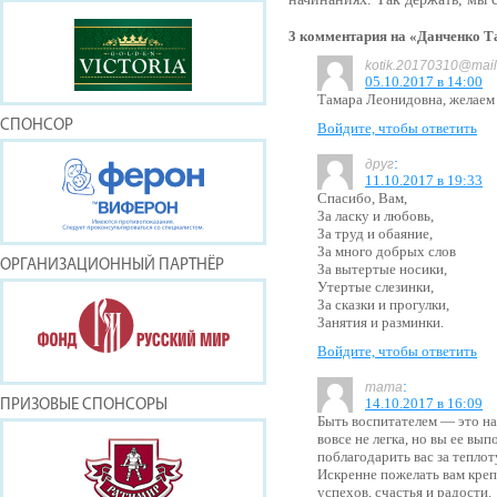
3 комментария на «Данченко 
kotik.20170310@mail
05.10.2017 в 14:00
Тамара Леонидовна, желаем
СПОНСОР
Войдите, чтобы ответить
:
друг
11.10.2017 в 19:33
Спасибо, Вам,
За ласку и любовь,
За труд и обаяние,
За много добрых слов
ОРГАНИЗАЦИОННЫЙ ПАРТНЁР
За вытертые носики,
Утертые слезинки,
За сказки и прогулки,
Занятия и разминки.
Войдите, чтобы ответить
:
mama
14.10.2017 в 16:09
ПРИЗОВЫЕ СПОНСОРЫ
Быть воспитателем — это на
вовсе не легка, но вы ее вы
поблагодарить вас за теплот
Искренне пожелать вам креп
успехов, счастья и радости.