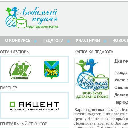
О КОНКУРСЕ
ПЕДАГОГИ
УЧАСТНИКИ
НОВОС
ОРГАНИЗАТОРЫ
КАРТОЧКА ПЕДАГОГА
Данч
Город:
Место 
Специа
ПАРТНЁР
Должн
Период
Характеристика:
Тамара Лео
чуткий педагог. Наши ребята 
группу.Это человек, который н
Леонидовна, крепкого Вам здор
ГЕНЕРАЛЬНЫЙ СПОНСОР
начинаниях. Так держать, мы 