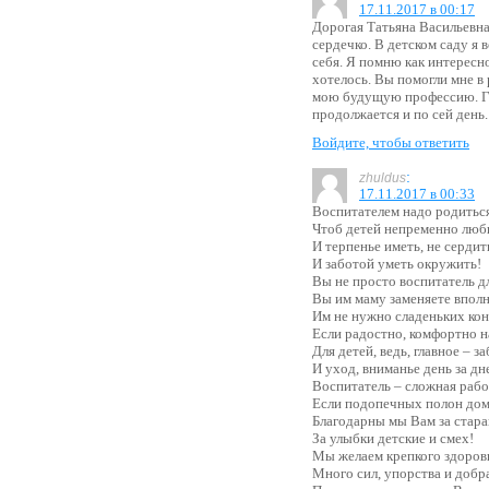
17.11.2017 в 00:17
Дорогая Татьяна Васильевна
сердечко. В детском саду я 
себя. Я помню как интересн
хотелось. Вы помогли мне в 
мою будущую профессию. Го
продолжается и по сей день
Войдите, чтобы ответить
:
zhuldus
17.11.2017 в 00:33
Воспитателем надо родиться
Чтоб детей непременно люб
И терпенье иметь, не сердит
И заботой уметь окружить!
Вы не просто воспитатель дл
Вы им маму заменяете вполн
Им не нужно сладеньких кон
Если радостно, комфортно н
Для детей, ведь, главное – за
И уход, вниманье день за дн
Воспитатель – сложная рабо
Если подопечных полон дом
Благодарны мы Вам за стара
За улыбки детские и смех!
Мы желаем крепкого здоров
Много сил, упорства и добра