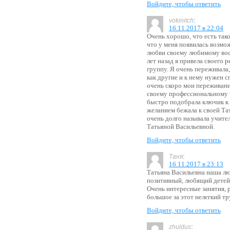
Войдите, чтобы ответить
:
vokinitch
16.11.2017 в 22:04
Очень хорошо, что есть так
что у меня появилась возмо
любви своему любимому вос
лет назад я привела своего р
группу. Я очень переживала,
как другие и к нему нужен 
очень скоро мои переживани
своему профессиональному
быстро подобрала ключик к 
желанием бежала к своей Тат
очень долго называла учите
Татьяной Васильевной.
Войдите, чтобы ответить
:
Таня
16.11.2017 в 23:13
Татьяна Васильевна наша л
позитивный, любящий детей 
Очень интересные занятия, 
большое за этот нелегкий тр
Войдите, чтобы ответить
:
zhuldus