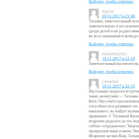
Войдите, чтобы ответить
:
Karina
10.11.2017 в 21:48
Татьяна, замечательный чело
замечательные и послушные 
среди детей и их родителям
во всех начинания и конкурс
Войдите, чтобы ответить
:
marishka1002
10.11.2017 в 22:19
Замечательный воспитатель.
Войдите, чтобы ответить
:
Liksanna
10.11.2017 в 22:53
Настоящие педагоги встреча
таких жемчужин — Татьяна В
Бога. Она умеет вдохновлять
способности и развивает их. 
наказывает, но найдет нужн
правильно. С Татьяной Васи
искренне радуюсь за тех пед
сейчас сотрудничает. Творче
прекрасная мама и жена. Она
Искренне желаю Вам, Татьян