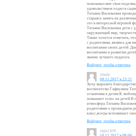
показывал мне свои поделки,
удовольствием ходил в садик
Татьяна Васильевна проводи
стараясь занять их различн
это в интересной игровой ф
Татьяна Васильевна дети с 
окружающий мир, творчеств
Также хочется отметить, чт
с родителями, являясь для н
воспитании своих детей. Да
воспитании и развитии дете
звание лучшего педагога.
Войдите, чтобы ответить
:
Vlada
09.11.2017 в 23:21
Хочу выразить благодарств
воспитателю Гафиулина Тать
отзывчива к детям.К любому
повышает голос на детей.В 
атмосфера.Татьяна Васильев
родителями о прошедшем дн
класс,всегда вспоминает сво
Войдите, чтобы ответить
:
olga1309
10.11.2017 в 08:06