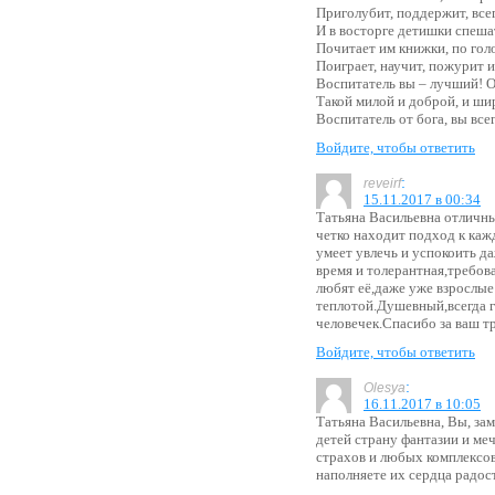
Приголубит, поддержит, всег
И в восторге детишки спешат
Почитает им книжки, по голо
Поиграет, научит, пожурит и
Воспитатель вы – лучший! О
Такой милой и доброй, и ши
Воспитатель от бога, вы все
Войдите, чтобы ответить
:
reveirf
15.11.2017 в 00:34
Татьяна Васильевна отличны
четко находит подход к каж
умеет увлечь и успокоить да
время и толерантная,требов
любят её,даже уже взрослые
теплотой.Душевный,всегда 
человечек.Спасибо за ваш т
Войдите, чтобы ответить
:
Olesya
16.11.2017 в 10:05
Татьяна Васильевна, Вы, за
детей страну фантазии и меч
страхов и любых комплексов
наполняете их сердца радос