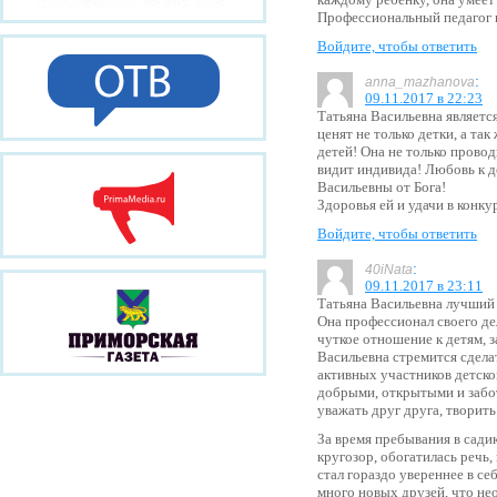
Профессиональный педагог 
Войдите, чтобы ответить
:
anna_mazhanova
09.11.2017 в 22:23
Татьяна Васильевна является
ценят не только детки, а та
детей! Она не только провод
видит индивида! Любовь к д
Васильевны от Бога!
Здоровья ей и удачи в конку
Войдите, чтобы ответить
:
40iNata
09.11.2017 в 23:11
Татьяна Васильевна лучший 
Она профессионал своего де
чуткое отношение к детям, з
Васильевна стремится сдела
активных участников детско
добрыми, открытыми и забо
уважать друг друга, творить
За время пребывания в сади
кругозор, обогатилась речь,
стал гораздо увереннее в се
много новых друзей, что не