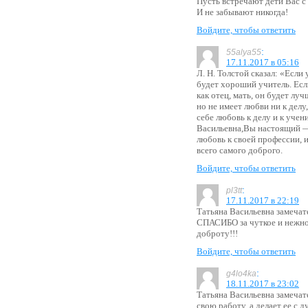
Пусть встречают дети Вас 
И не забывают никогда!
Войдите, чтобы ответить
:
55alya55
17.11.2017 в 05:16
Л. Н. Толстой сказал: «Если 
будет хороший учитель. Есл
как отец, мать, он будет луч
но не имеет любви ни к делу
себе любовь к делу и к уче
Васильевна,Вы настоящий —
любовь к своей профессии, 
всего самого доброго.
Войдите, чтобы ответить
:
pl3tt
17.11.2017 в 22:19
Татьяна Васильевна замечат
СПАСИБО за чуткое и нежное
доброту!!!
Войдите, чтобы ответить
:
g4lo4ka
18.11.2017 в 23:02
Татьяна Васильевна замечат
свою работу, а делает ее с 