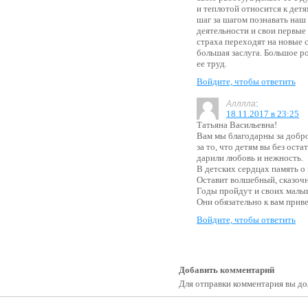
и теплотой относится к дет
шаг за шагом познавать наш
деятельности и свои первые
страха переходят на новые с
большая заслуга. Большое р
ее труд.
Войдите, чтобы ответить
:
Алллла
18.11.2017 в 23:25
Татьяна Васильевна!
Вам мы благодарны за добро
за то, что детям вы без оста
дарили любовь и нежность.
В детских сердцах память о 
Оставит волшебный, сказоч
Годы пройдут и своих мал
Они обязательно к вам приве
Войдите, чтобы ответить
Добавить комментарий
Для отправки комментария вы 