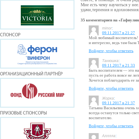
Мне есть чему научиться у нее
удачи,терпения и вдохновения
35 комментариев на «Гафиулин
:
minor
09.11.2017 в 21:27
СПОНСОР
Мой любимый воспитатель! Х
и интересно, ведь там была 
Войдите, чтобы ответить
:
Танюшка
09.11.2017 в 21:33
Быть воспитателем — это н
ОРГАНИЗАЦИОННЫЙ ПАРТНЁР
пусть ее работа вовсе не лег
Хочется поблагодарить ее за
Войдите, чтобы ответить
:
Жорка
09.11.2017 в 21:37
Татьяна Васильевна очень х
всегда останутся только св
ПРИЗОВЫЕ СПОНСОРЫ
воспитателю.
Войдите, чтобы ответить
:
Алллла