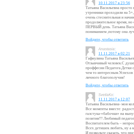
10.11.2017 в 23:56
Татьяна Васильевна просто 
утренники проходили на 5+, 
очень стеснительная и начин
продолжительное время, но 
ПЕРВЫЙ день. Татьяна Васил
пониманием ,потому она лу
Войдите, чтобы ответить
:
Anastasia
11.11.2017 в 02:21
Гафиулина Татьяна Василье
Отзывчивый человек.С душе
проффесии Педагога.Детки с
чем то интересным.Успехов 
личного благополучия!
Войдите, чтобы ответить
:
SvetlaKo
11.11.2017 в 12:07
Татьяна Васильевна- моя кол
Все моменты вместе: радости
галстука-«бабочки» на выпу
позитив!!! Любимый педагог,
Воспитателем быть – непрос
Всех детишек любить, ну а к
И позвольте сказать, что пре