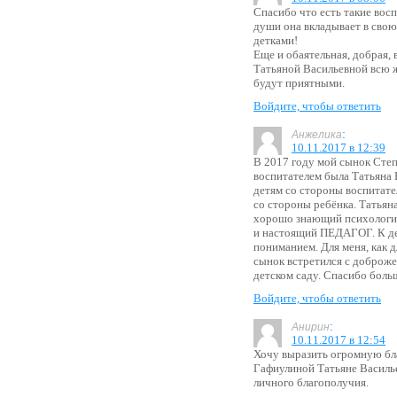
Спасибо что есть такие восп
души она вкладывает в свою 
детками!
Еще и обаятельная, добрая, 
Татьяной Васильевной всю ж
будут приятными.
Войдите, чтобы ответить
:
Анжелика
10.11.2017 в 12:39
В 2017 году мой сынок Степа
воспитателем была Татьяна 
детям со стороны воспитате
со стороны ребёнка. Татьян
хорошо знающий психологию
и настоящий ПЕДАГОГ. К де
пониманием. Для меня, как д
сынок встретился с доброж
детском саду. Спасибо боль
Войдите, чтобы ответить
:
Анирин
10.11.2017 в 12:54
Хочу выразить огромную бл
Гафиулиной Татьяне Василье
личного благополучия.