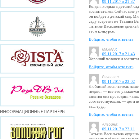
09.11.2017 в 21:37
Когда я ходила в детский с
воспитателем. Сейчас мне уж
он пойдет в детский сад. Мн
саду встретит не Татьяна В
Татьяне Васильевне дальней
этом конкурсе.
Войдите, чтобы ответить
:
Махмуд
09.11.2017 в 21:43
Хороший человек и воспитат
Войдите, чтобы ответить
:
Вячеслав
09.11.2017 в 22:02
Любимый воспитатель наше
педагог — все это уважаема
занятия она проводим, «вык
соответствующая, — дети п
ваш труд.
ИНФОРМАЦИОННЫЕ ПАРТНЁРЫ
Войдите, чтобы ответить
:
Альбина
09.11.2017 в 22:11
Татьяна Васильевна чудесн
каждому ребенку, она умеет