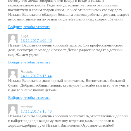
потому что дочка говорила о ней всегда и везде и только в
положительном ключе. Родители довольны не только отношением
воспитателя к своим подопечным, но и её отношением к своему делу.
Наталья Васильевна обладает большим опытом работы с детьми, владеет
высокими знаниями по развитию детей в различных сферах обучения.
Войдите, чтобы ответить
:
Olga
13.11.2017 в 09:46
Наталья Васильевна очень хороший педагог. Она профессионал свого
дела, несмотря на молодой возраст. Дети с радостью ходят в детский
сад. Желаем удачи!
Войдите, чтобы ответить
:
Настя
14.11.2017 в 15:44
Наталья Васильевна ,наш первый воспитатель, Воспитатель с большой
буквы! Добрая, любящая ,наших карапузов! спасибо вам за то, что учите
и даете знание нашим деткам!
Войдите, чтобы ответить
:
marina
17.11.2017 в 15:48
Наталья Васильевна,очень хороший воспитатель,ответственный,добрый
и найдет подход к каждому малышу отдельно,малыши попали в
хорошие,добрые руки Натальи Васильевны,Огромное спасибо!!!