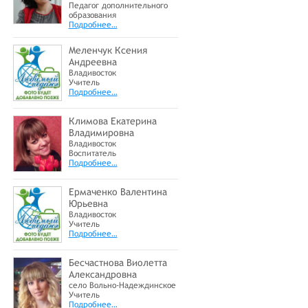
Педагог дополнительного
образования
Подробнее…
Меленчук Ксения
Андреевна
Владивосток
Учитель
Подробнее…
Климова Екатерина
Владимировна
Владивосток
Воспитатель
Подробнее…
Ермаченко Валентина
Юрьевна
Владивосток
Учитель
Подробнее…
Бесчастнова Виолетта
Александровна
село Вольно-Надеждинское
Учитель
Подробнее…