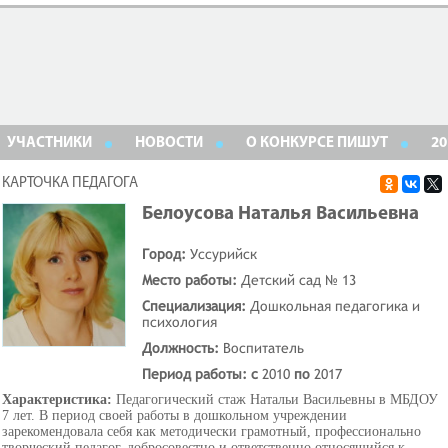
УЧАСТНИКИ
НОВОСТИ
О КОНКУРСЕ ПИШУТ
20
КАРТОЧКА ПЕДАГОГА
Белоусова Наталья Васильевна
Город:
Уссурийск
Место работы:
Детский сад № 13
Специализация:
Дошкольная педагогика и
психология
Должность:
Воспитатель
Период работы: с
2010
по
2017
Характеристика:
Педагогический стаж Натальи Васильевны в МБДОУ
7 лет. В период своей работы в дошкольном учреждении
зарекомендовала себя как методически грамотный, профессионально
творческий педагог, добросовестно и ответственно относящийся к