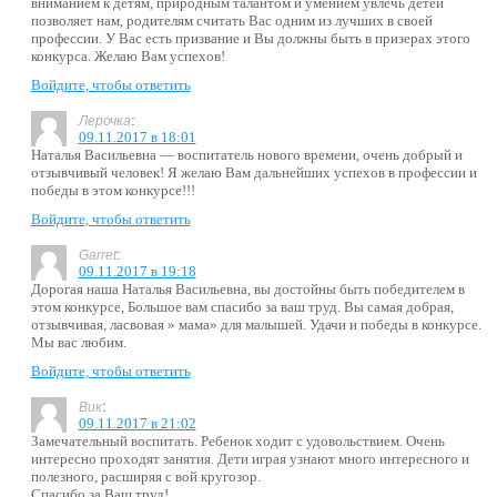
вниманием к детям, природным талантом и умением увлечь детей
позволяет нам, родителям считать Вас одним из лучших в своей
профессии. У Вас есть призвание и Вы должны быть в призерах этого
конкурса. Желаю Вам успехов!
Войдите, чтобы ответить
:
Лерочка
09.11.2017 в 18:01
Наталья Васильевна — воспитатель нового времени, очень добрый и
отзывчивый человек! Я желаю Вам дальнейших успехов в профессии и
победы в этом конкурсе!!!
Войдите, чтобы ответить
:
Garret
09.11.2017 в 19:18
Дорогая наша Наталья Васильевна, вы достойны быть победителем в
этом конкурсе, Большое вам спасибо за ваш труд. Вы самая добрая,
отзывчивая, ласвовая » мама» для малышей. Удачи и победы в конкурсе.
Мы вас любим.
Войдите, чтобы ответить
:
Вик
09.11.2017 в 21:02
Замечательный воспитать. Ребенок ходит с удовольствием. Очень
интересно проходят занятия. Дети играя узнают много интересного и
полезного, расширяя с вой кругозор.
Спасибо за Ваш труд!