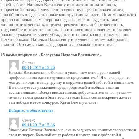
своей работе. Наталью Васильевну отличает инициативность,
творческий подход к улучшению существующего положения дел,
способность предлагать новые конструктивные идеи. Помимо высокого
профессионального мастерства педагога можно выделить такие
личностные качества, как целеустремленность, добросовестность,
трудолюбие и ответственность. По отношению к коллегам, проявляет
большое уважение, умеет убеждать и отстаивать свою точку зрения.
Детки обожают Наталью Васильевну и с удовольствием набираются
знаний! Это самый милый, добрый и любимый воспитатель!
15 комментариев на «Белоусова Наталья Васильевна»
:
Елена
09.11.2017 в 15:26
Наталья Васильевна, я с большим уважением отношусь к вашей
профессии, а вы одна из лучших ее представителей. Я очень рада что
моя дочь ходит в вашу группу и окружена вашей заботой и вниманием.
Вы пользуетесь уважением среди родителей и любима вашими
воспитанниками. Всегда внимательная, доброжелательная и чуткая —
именно таким должен быть воспитатель. Наша семья искренне желает
вам победы в этом конкурсе. Удачи Вам и успехов.
Войдите, чтобы ответить
:
Семен
09.11.2017 в 15:36
Уважаемая Наталья Васильевна, очень рад, что вы принимаете участие в
этом конкурсе. Большой опыт работы в сочетании с добротой и