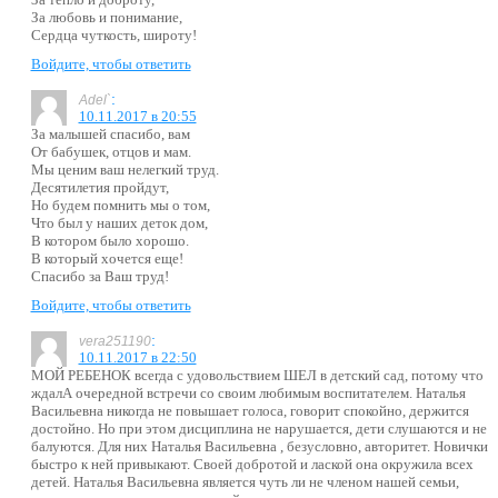
За любовь и понимание,
Сердца чуткость, широту!
Войдите, чтобы ответить
:
Adel`
10.11.2017 в 20:55
За малышей спасибо, вам
От бабушек, отцов и мам.
Мы ценим ваш нелегкий труд.
Десятилетия пройдут,
Но будем помнить мы о том,
Что был у наших деток дом,
В котором было хорошо.
В который хочется еще!
Спасибо за Ваш труд!
Войдите, чтобы ответить
:
vera251190
10.11.2017 в 22:50
МОЙ РЕБЕНОК всегда с удовольствием ШЕЛ в детский сад, потому что
ждалА очередной встречи со своим любимым воспитателем. Наталья
Васильевна никогда не повышает голоса, говорит спокойно, держится
достойно. Но при этом дисциплина не нарушается, дети слушаются и не
балуются. Для них Наталья Васильевна , безусловно, авторитет. Новички
быстро к ней привыкают. Своей добротой и лаской она окружила всех
детей. Наталья Васильевна является чуть ли не членом нашей семьи,