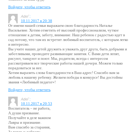
Войдите, чтобы ответить
:
Adel`
10.11.2017 в 20:38
От имени нашей семьи выражаем свою благодарность Наталье
Васильевне. Хотим отметить её высокий профессионализм, чуткое
отношение к детям, заботу, внимание. Наш ребенок с радостью идет в
сад потому, что там их встретит любимый воспитатель, с которым легко
и интересно.
Вы учите наших детей дружить и уважать друг друга, быть добрыми и
заботливыми, проводите развивающие занятия. С Вами дети лепят,
рисуют, танцуют и поют. Мы, родители, всегда с интересом
рассматриваем все творческие работы нашей дочери. Можем только
порадоваться за нее.
Хотим выразить слова благодарности в Ваш адрес! Спасибо вам за
любовь к нашему ребенку. Желаем победы в конкурсе! Вы достойны
звания «Любимый педагог»!
Войдите, чтобы ответить
:
Adel`
10.11.2017 в 20:53
Воспитатель – не работа,
А души призвание.
Получайте в деле важном
Лавры и признание.
Вам спасибо за старания,
За тепло и доброту,