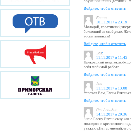
обучении наших детишек! Ж
Войдите, чтобы ответить
:
Елена
10.11.2017 в 23:19
Молодой, креативный,энерги
болеющий за своё дело. Же
воспитанникам!
Войдите, чтобы ответить
:
Зоя
11.11.2017 в 11:45
Прекрасный педагог,любящи
себя любимой работе
Войдите, чтобы ответить
:
Зоя
11.11.2017 в 13:08
Успехов Вам, Елена Евгенье
Войдите, чтобы ответить
:
Яля Авендис
14.11.2017 в 20:36
Знаю Елену Евгеньевну как з
молодого и креативного пед
уважают.Нет сомнений,что 