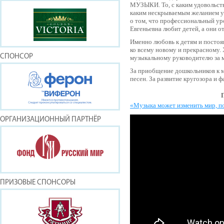
МУЗЫКИ. То, с каким удовольств
каким нескрываемым желанием у
о том, что профессиональный ур
Евгеньевна любит детей, а они о
Именно любовь к детям и постоя
ко всему новому и прекрасному.
СПОНСОР
музыкальному руководителю за м
За приобщение дошкольников к 
песен. За развитие кругозора и 
«Музыка может изменить мир, по
ОРГАНИЗАЦИОННЫЙ ПАРТНЁР
ПРИЗОВЫЕ СПОНСОРЫ