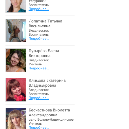
Уссурийск
Воспитатель
Подробнее…
Лопатина Татьяна
Васильевна
Владивосток
Воспитатель
Подробнее…
Пузырёва Елена
Викторовна
Владивосток
Учитель
Подробнее…
Климова Екатерина
Владимировна
Владивосток
Воспитатель
Подробнее…
Бесчастнова Виолетта
Александровна
село Вольно-Надеждинское
Учитель
Подробнее…