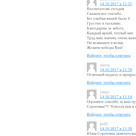
14.10.2017 в 12:31
Воспитателю сегодня
Скажем все спасибо.
Без улыбки вашей было б
Грустно и тоскливо.
Благодарны за заботу,
Каждый яркий, теплый миг.
Труд ваш значим, очень важе
Он возвышен и велик.
Желаем победы Вам!
Войдите, чтобы ответить
:
Alena
14.10.2017 в 12:59
Отличный педагог и прекрас
Войдите, чтобы ответить
:
Viktor
14.10.2017 в 13:14
Огромное спасибо за ваш тр
Сергеевна!!!! Успехов вам и с
Войдите, чтобы ответить
:
БИВ
14.10.2017 в 13:30
Юлия Сергеевна замечатель