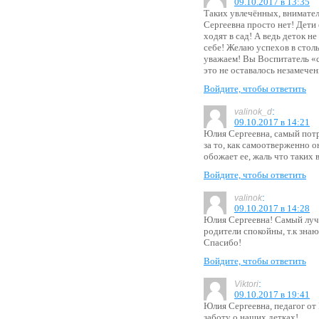
09.10.2017 в 13:35
Таких увлечённых, внимате
Сергеевна просто нет! Дети
ходят в сад! А ведь деток 
себе! Желаю успехов в стол
уважаем! Вы Воспитатель «
это не оставалось незамече
Войдите, чтобы ответить
:
valinok_d
09.10.2017 в 14:21
Юлия Сергеевна, самый пот
за то, как самоотверженно о
обожает ее, жаль что таки
Войдите, чтобы ответить
:
valinok
09.10.2017 в 14:28
Юлия Сергеевна! Самый лучш
родители спокойны, т.к зна
Спасибо!
Войдите, чтобы ответить
:
Viktori
09.10.2017 в 19:41
Юлия Сергеевна, педагог от
заботу о наших детках!