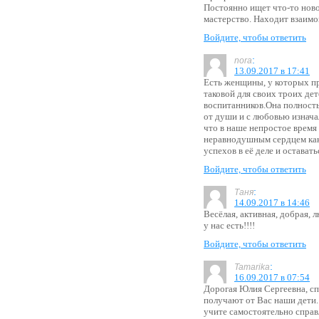
Постоянно ищет что-то ново
мастерство. Находит взаимо
Войдите, чтобы ответить
:
nora
13.09.2017 в 17:41
Есть женщины, у которых пр
таковой для своих троих дето
воспитанников.Она полностью
от души и с любовью изнача
что в наше непростое время 
неравнодушным сердцем как
успехов в её деле и остават
Войдите, чтобы ответить
:
Таня
14.09.2017 в 14:46
Весёлая, активная, добрая, 
у нас есть!!!!
Войдите, чтобы ответить
:
Tamarika
16.09.2017 в 07:54
Дорогая Юлия Сергеевна, сп
получают от Вас наши дети.
учите самостоятельно справ