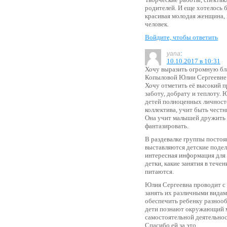
родителей. И еще хотелось 
красивая молодая женщина,
человек.
Войдите, чтобы ответить
:
yana
10.10.2017 в 10:31
Хочу выразить огромную бл
Копыловой Юлии Сергеевне 
Хочу отметить её высокий п
заботу, добрату и теплоту. 
детей полноценных личносте
коллектива, учит быть чест
Она учит малышей дружить и
фантазировать.
В раздевалке группы посто
выставляются детские подел
интересная информация для 
детки, какие занятия в тече
питаются.
Юлия Сергеевна проводит с 
занять их различными видам
обеспечить ребенку разноо
дети познают окружающий м
самостоятельной деятельнос
Спасибо ей за это.