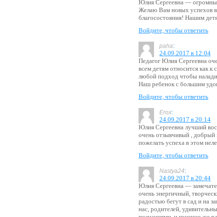
Юлия Сергеевна — огромны
Желаю Вам новых успехов в 
благосостояния! Нашим детя
Войдите, чтобы ответить
:
paha
24.09.2017 в 12:04
Педагог Юлия Сергеевна оч
всем детям относится как к 
любой подход чтобы наладит
Наш ребенок с большим удов
Войдите, чтобы ответить
:
Erox
24.09.2017 в 20:14
Юлия Сергеевна лучший восп
очень отзывчивый , добрый 
пожелать успеха в этом неле
Войдите, чтобы ответить
:
Nastya24
24.09.2017 в 20:44
Юлия Сергеевна — замечател
очень энергичный, творческ
радостью бегут в сад и на з
нас, родителей, удивительн
познаниями, и конечно же ра