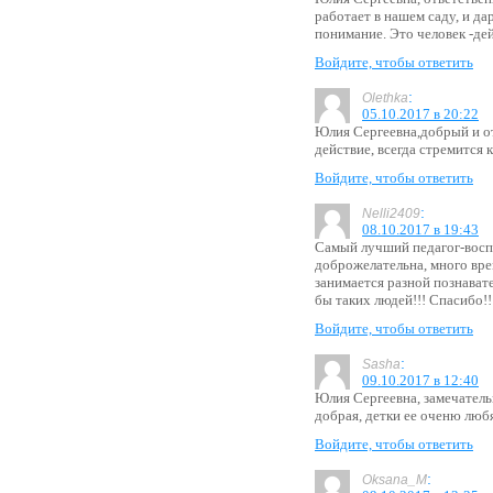
работает в нашем саду, и да
понимание. Это человек -де
Войдите, чтобы ответить
:
Olethka
05.10.2017 в 20:22
Юлия Сергеевна,добрый и от
действие, всегда стремится 
Войдите, чтобы ответить
:
Nelli2409
08.10.2017 в 19:43
Самый лучший педагог-восп
доброжелательна, много врем
занимается разной познават
бы таких людей!!! Спасибо!!
Войдите, чтобы ответить
:
Sasha
09.10.2017 в 12:40
Юлия Сергеевна, замечатель
добрая, детки ее оченю любя
Войдите, чтобы ответить
:
Oksana_M