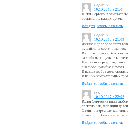
:
Борюсик
10.10.2017 в 21:07
Юлия Сергеевна замечательн
воспитание наших деток.
Войдите, чтобы ответить
:
Борюсик
10.10.2017 в 21:09
Лучше и добрее воспитател
не найти на свете ни за что.
Взрослые и дети Вам призн
за любовь, за чуткость и теп
Пусть сияет радость, словн
в ласковой улыбке и глазах
И всегда любое дело спорит
В ваших замечательных рук
Войдите, чтобы ответить
:
Irin
10.10.2017 в 22:02
Юлия Сергеевна наша любим
позитивный, любящий детей 
Очень интересные занятия, 
Спасибо ей большое за этот
Войдите, чтобы ответить