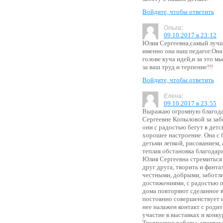
Войдите, чтобы ответить
:
Ольга
09.10.2017 в 23:12
Юлия Сергеевна,самый луч
именно она наш педагог.Она 
голове куча идей,и за это 
за ваш труд и терпение!!!
Войдите, чтобы ответить
:
Елена
09.10.2017 в 23:55
Выражаю огромную благода
Сергеевне Копыловой за забо
они с радостью бегут в детск
хорошее настроение. Она с
детьми лепкой, рисованием,
теплая обстановка благода
Юлия Сергеевна стремиться
друг друга, творить и фанта
честными, добрыми, заботл
достижениями, с радостью п
дома повторяют сделанное в
постоянно совершенствует 
нее налажен контакт с роди
участие в выставках и конку
Творческие работы, спектак