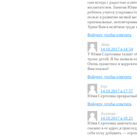
сын всегда с радостью и ин
воспитателем. Занятия Юли
ребёнок учится усидчивости
пользе в развитии мелкой мо
оригинальные, неповторимые
Удачи Вам в нелёгком труде
Войдите, чтобы ответить
:
Эйва
14.10.2017 в 14:54
У Юлии Сергеевны талант общ
троих детей. Я бы назвала 
Очень грамотное и корректн
Вам поклон!
Войдите, чтобы ответить
:
Ksy
14.10.2017 в 17:57
Юлия Сергеевна прекрасный 
Войдите, чтобы ответить
:
Хохлова
14.10.2017 в 18:21
Юлия Сергеевна замечатель
сказано в ее адрес,я присо
себя хочу добавить — огром