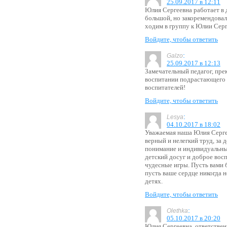
25.09.2017 в 12:11
Юлия Сергеевна работает в д
большой, но закоремендовал
ходим в группу к Юлии Серг
Войдите, чтобы ответить
:
Galzo
25.09.2017 в 12:13
Замечательный педагог, пре
воспитании подрастающего 
воспитателей!
Войдите, чтобы ответить
:
Lesya
04.10.2017 в 18:02
Уважаемая наша Юлия Сергее
верный и нелегкий труд, за 
понимание и индивидуальный
детский досуг и доброе восп
чудесные игры. Пусть вами 
пусть ваше сердце никогда н
детях.
Войдите, чтобы ответить
:
Olethka
05.10.2017 в 20:20
Юлия Сергеевна, ответствен