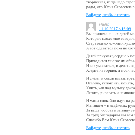
творческая, когда надо стр
рады, что Юлия Сергеевна р
Войдите, чтобы ответить
:
Нади
11.10.2017 в 16:09
Вы приняли наших детей м
Которые плохо еще говорят.
Старательно ложками кушаю
А вот одеваться пока не хо
Детей приучая усердно к по
Приходится многое им объя
И как умываться, и делать за
Ходить на горшок и в сончас
И слёзы, и сопли им вытерет
Отвлечь, успокоить, понять,
Учить, как под музыку двиг
Лепить, рисовать и немноже
И мамы спокойно идут на ра
Мы знаем – в надёжных рук
За вашу любовь и за вашу за
За труд благодарны мы вам 
Спасибо Вам Юлия Сергеев
Войдите, чтобы ответить