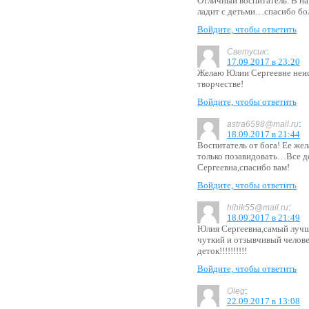
Отличный воспитатель. В на
ладит с детьми…спасибо б
Войдите, чтобы ответить
:
Светусик
17.09.2017 в 23:20
Желаю Юлии Сергеевне неис
творчестве!
Войдите, чтобы ответить
:
astra6598@mail.ru
18.09.2017 в 21:44
Воспитатель от бога! Ее же
только позавидовать…Все д
Сергеевна,спасибо вам!
Войдите, чтобы ответить
:
hihik55@mail.ru
18.09.2017 в 21:49
Юлия Сергеевна,самый лучши
чуткий и отзывчивый челове
деток!!!!!!!!!!
Войдите, чтобы ответить
:
Oleg
22.09.2017 в 13:08