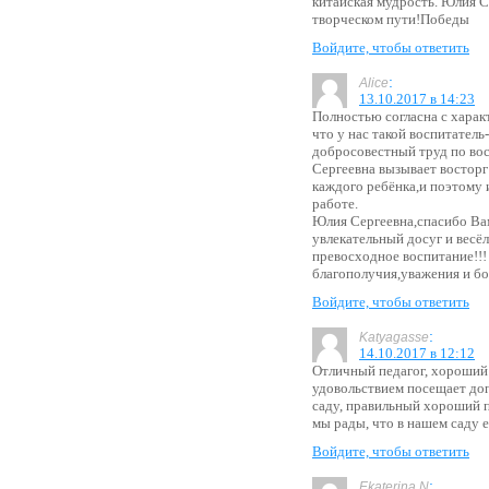
китайская мудрость. Юлия С
творческом пути!Победы
Войдите, чтобы ответить
:
Alice
13.10.2017 в 14:23
Полностью согласна с харак
что у нас такой воспитатель
добросовестный труд по во
Сергеевна вызывает восторг
каждого ребёнка,и поэтому 
работе.
Юлия Сергеевна,спасибо Вам
увлекательный досуг и весё
превосходное воспитание!!!
благополучия,уважения и б
Войдите, чтобы ответить
:
Katyagasse
14.10.2017 в 12:12
Отличный педагог, хороший 
удовольствием посещает доп
саду, правильный хороший п
мы рады, что в нашем саду е
Войдите, чтобы ответить
:
Ekaterina N