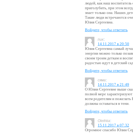
людей, как наш воспитатель 
приголубить, при этом всегда
знает только она. Наших дет
Такие люди встречаются очен
Юлия Сергеевна.
Войдите, чтобы ответить
:
пик
14.11.2017 в 20:50
Юлия Сергеевна самый лучши
энергии можно только позави
своим троим деткам и воспит
радостью идут в детский са
Войдите, чтобы ответить
:
сяма
14.11.2017 в 21:49
О Юлии Сергеевне выше сказ
полной мере характеризуют
всем родителям и пожелать 
должны оставаться в тени.
Войдите, чтобы ответить
:
Olethka
15.11.2017 в 07:32
Огромное спасибо Юлии Серг