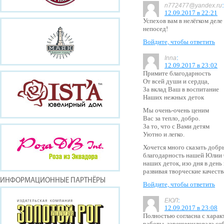
:
n772477@yandex.ru
12.09.2017 в 22:21
Успехов вам в нелёгком деле
непосед!
Войдите, чтобы ответить
:
Inna
12.09.2017 в 23:02
Примите благодарность
От всей души и сердца,
За вклад Ваш в воспитание
Наших нежных деток
Мы очень-очень ценим
Вас за тепло, добро.
За то, что с Вами детям
Уютно и легко.
Хочется много сказать добр
благодарность нашей Юлии 
наших деток, изо дня в день
развивая творческие качеств
ИНФОРМАЦИОННЫЕ ПАРТНЁРЫ
Войдите, чтобы ответить
:
ЕЮЛ
12.09.2017 в 23:08
Полностью согласна с харак
работы, зарекоменловала се