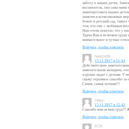
заботу о наших детях. Заме
воспитатель, она сама мама 
заинтересовать наших деток
занятия и всевозможные ме
бежит в детский сад, такого 
том, что ему с любимым вос
Нам очень повезло, что у на
Удачи Вам в нелёгком труде 
внимательное и чуткое отно
Войдите, чтобы ответить
:
Nelli2409
15.11.2017 в 11:43
Действительно замечательны
замечательная женщина, оче
хорошо ладит с детьми. У нее
скажу огромное спасибо за 
Самая, самая лучшая!!!
Войдите, чтобы ответить
:
Viktor
15.11.2017 в 12:42
Спасибо вам за ваш труд!!! 
Войдите, чтобы ответить
:
КСВ