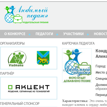
О КОНКУРСЕ
ПЕДАГОГИ
УЧАСТНИКИ
НОВОС
ОРГАНИЗАТОРЫ
КАРТОЧКА ПЕДАГОГА
Конд
Алек
Город:
Место 
ПАРТНЁР
Специа
Должн
образо
Период
Характеристика:
Это очень т
ГЕНЕРАЛЬНЫЙ СПОНСОР
находит ключик к сердцу любог