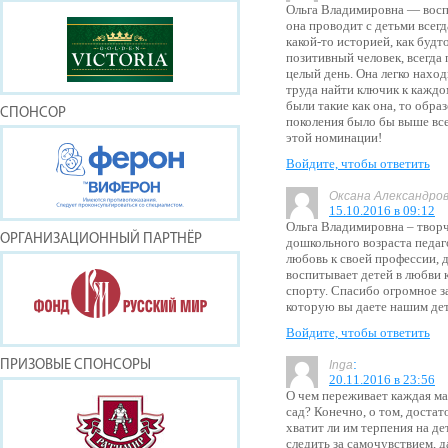
Ольга Владимировна — воспи
она проводит с детьми всегд
какой-то историей, как буд
позитивный человек, всегда 
целый день. Она легко нахо
труда найти ключик к каждом
были такие как она, то обра
СПОНСОР
поколения было бы выше все
этой номинации!
Войдите, чтобы ответить
Оксана Александро
15.10.2016 в 09:12
Ольга Владимировна – твор
ОРГАНИЗАЦИОННЫЙ ПАРТНЁР
дошкольного возраста педаг
любовь к своей профессии, д
воспитывает детей в любви
спорту. Спасибо огромное за
которую вы даете нашим де
Войдите, чтобы ответить
:
ПРИЗОВЫЕ СПОНСОРЫ
Inga
20.11.2016 в 23:56
О чем переживает каждая ма
сад? Конечно, о том, достат
хватит ли им терпения на де
следить за самочувствием, 