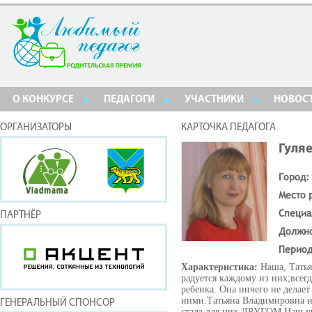
О КОНКУРСЕ
ПЕДАГОГИ
УЧАСТНИКИ
НОВОС
ОРГАНИЗАТОРЫ
КАРТОЧКА ПЕДАГОГА
Гуля
Город:
Место 
Специа
ПАРТНЁР
Должн
Период
Характеристика:
Наша, Татья
радуется каждому из них;всегд
ребенка. Она ничего не делает 
ними.Татьяна Владимировна н
ГЕНЕРАЛЬНЫЙ СПОНСОР
стала для них ДРУГОМ.Наш уч