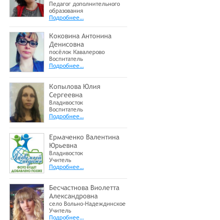
Педагог дополнительного
образования
Подробнее…
Коковина Антонина
Денисовна
посёлок Кавалерово
Воспитатель
Подробнее…
Копылова Юлия
Сергеевна
Владивосток
Воспитатель
Подробнее…
Ермаченко Валентина
Юрьевна
Владивосток
Учитель
Подробнее…
Бесчастнова Виолетта
Александровна
село Вольно-Надеждинское
Учитель
Подробнее…