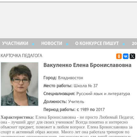
УЧАСТНИКИ
НОВОСТИ
О КОНКУРСЕ ПИШУТ
20
КАРТОЧКА ПЕДАГОГА
Вакуленко Елена Брониславовна
Город:
Владивосток
Место работы:
Школа № 37
Специализация:
Русский язык и литература
Должность:
Учитель
Период работы: с
1989
по
2017
Характеристика:
Елена Брониславовна - не просто Любимый Педагог,
она - лучший друг для своих учеников! Всегда понятно и интересно
объяснит предмет, поможет в любом вопросе. Елена Брониславовна за
спорт и активный образ жизни. Много лет она работала тренером по
спортивному ориентирования, организовывала для детей спортивные