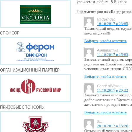
уважаем и любим. 8 Б класс
4 комментария на «Бондаренко
:
Nadezhda
10.10.2017 в 23:05
Талантливый педагог, идущи
каждым днем!!!
СПОНСОР
Войдите, чтобы ответить
:
Активистка
11.10.2017 в 15:03
Замечательный педагог, хор
родителями. Своей энергией
успешна и талантливп. СПАС
ОРГАНИЗАЦИОННЫЙ ПАРТНЁР
Войдите, чтобы ответить
:
GoodLolMister
11.10.2017 в 20:22
Замечательный человек и до
доброжелательная. Уделяет н
же отлично проводит внекл
ПРИЗОВЫЕ СПОНСОРЫ
Войдите, чтобы ответить
:
Ser
20.10.2017 в 15:26
Отзывчивый человек, грамот