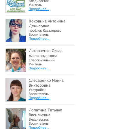
Владивосток
Учитель
Подробнее…
Коковина Антонина
Денисовна
посёлок Кавалерово
Воспитатель
Подробнее…
Литовченко Ольга
Александровна
Спасск-Дальний
Учитель
Подробнее…
Слесаренко Ирина
Викторовна
Уссурийск
Воспитатель
Подробнее…
Лопатина Татьяна
Васильевна
Владивосток
Воспитатель
Подробнее…