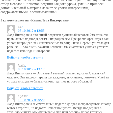
отбор методов и приемов ведения каждого урока, умение привлечь
дополнительный материал делают ее уроки интересными,
содержательными, воспитывающими.
5 комментариев на «Кацан Лада Викторовна»
:
СБ
05.10.2017 в 12:55
Лада Викторовна отличный педагог и душевный человек. Умеет найти
правильный подход к детям и их родителям. Прекрасно организует как
учебный процесс, так и внеклассные мероприятия. Первый учитель для
ребёнка — это очень важный человек и мы счастливы учиться у такого
педагога как Лада Викторовна.
Войдите, чтобы ответить
:
Natik
05.10.2017 в 13:17
Лада Викторовна — Это самый веселый, жизнерадостный, активный
человек. Она находит время для каждого, выслушает, поможет. У неё на
уроках никогда не бывает скучно, дети ее просто обожают!
Войдите, чтобы ответить
:
Flyfish
12.10.2017 в 00:20
Лада Викторовна замечательный педагог, добрая и справедливая. Иногда
бывает строгой, но недолго. Умеет пошутить. Всегда поддержит в
трудную минуту. Мы очень рады, что наш ребенок попал к такому