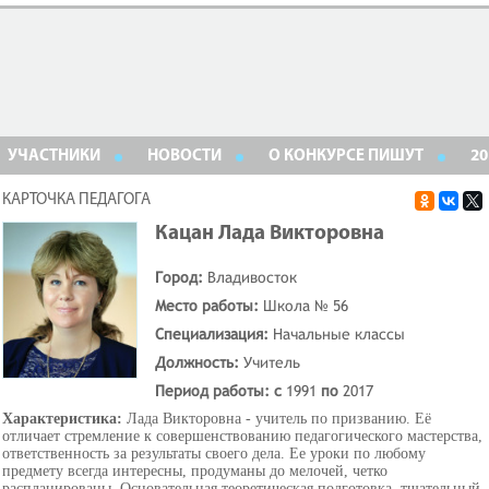
УЧАСТНИКИ
НОВОСТИ
О КОНКУРСЕ ПИШУТ
20
КАРТОЧКА ПЕДАГОГА
Кацан Лада Викторовна
Город:
Владивосток
Место работы:
Школа № 56
Специализация:
Начальные классы
Должность:
Учитель
Период работы: с
1991
по
2017
Характеристика:
Лада Викторовна - учитель по призванию. Её
отличает стремление к совершенствованию педагогического мастерства,
ответственность за результаты своего дела. Ее уроки по любому
предмету всегда интересны, продуманы до мелочей, четко
распланированы. Основательная теоретическая подготовка, тщательный