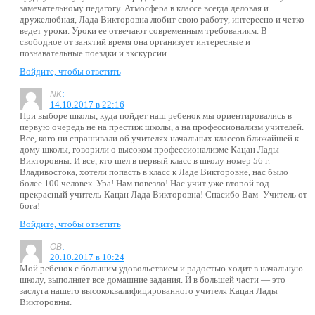
замечательному педагогу. Атмосфера в классе всегда деловая и
дружелюбная, Лада Викторовна любит свою работу, интересно и четко
ведет уроки. Уроки ее отвечают современным требованиям. В
свободное от занятий время она организует интересные и
познавательные поездки и экскурсии.
Войдите, чтобы ответить
:
NK
14.10.2017 в 22:16
При выборе школы, куда пойдет наш ребенок мы ориентировались в
первую очередь не на престиж школы, а на профессионализм учителей.
Все, кого ни спрашивали об учителях начальных классов ближайшей к
дому школы, говорили о высоком профессионализме Кацан Лады
Викторовны. И все, кто шел в первый класс в школу номер 56 г.
Владивостока, хотели попасть в класс к Ладе Викторовне, нас было
более 100 человек. Ура! Нам повезло! Нас учит уже второй год
прекрасный учитель-Кацан Лада Викторовна! Спасибо Вам- Учитель от
бога!
Войдите, чтобы ответить
:
ОВ
20.10.2017 в 10:24
Мой ребенок с большим удовольствием и радостью ходит в начальную
школу, выполняет все домашние задания. И в большей части — это
заслуга нашего высококвалифицированного учителя Кацан Лады
Викторовны.