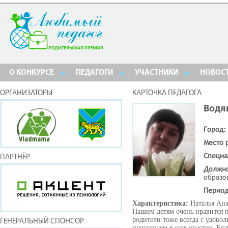
О КОНКУРСЕ
ПЕДАГОГИ
УЧАСТНИКИ
НОВОС
ОРГАНИЗАТОРЫ
КАРТОЧКА ПЕДАГОГА
Водя
Город:
Место 
Специа
ПАРТНЁР
Должн
образо
Период
Характеристика:
Наталья Ана
Нашим детям очень нравится п
родители тоже всегда с удово
ГЕНЕРАЛЬНЫЙ СПОНСОР
принимаем в них участие. Бла