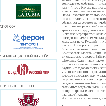
родительское собрание — перв
уже 4-й год . Как же нам пов
утверждать совершенно точно.
Ольга Сергеевна не только хо
но и внимательный и отзывчив
обратиться за советом по учеб
просто поговорить о наболевш
СПОНСОР
время в своем трудовом насы
А сколько мероприятий было о
поездки по памятным местам р
экскурсии на о. Русский, и т
местам Приморского края...
А сколько воспоминаний о по
Владивосток-Москва-Санкт-Пе
ОРГАНИЗАЦИОННЫЙ ПАРТНЁР
от знакомства с озером Байкал
Школьные будни наши также 
и городских мероприятиях: ярм
научно-исследовательских кон
маленькое событие. Проведено
которые позволяют нам «увиде
стороны, понять о чем он дума
беседы с учениками были при
ПРИЗОВЫЕ СПОНСОРЫ
различных ведомств (МЧС, ОМ
истории прошлых лет, и о том,
настоящей жизни.
И это еще не все, надеемся, чт