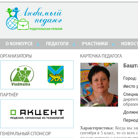
О КОНКУРСЕ
ПЕДАГОГИ
УЧАСТНИКИ
НОВОС
ОРГАНИЗАТОРЫ
КАРТОЧКА ПЕДАГОГА
Башт
Город:
Место 
Специа
ПАРТНЁР
директ
образо
Должн
Период
Характеристика:
Когда мы з
сентября в 5 класс, то со всех
ГЕНЕРАЛЬНЫЙ СПОНСОР
же нам повезло с классным ру