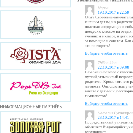
3 комментария на «Баштавая О
:
Марья
19.10.2017 в 22:59
Ольга Сергеевна-замечатель
к нашим детям, и к родител
полезная информация о соб
поездок с классом на отдых.
учеником в классе, и дети 
за помощью и советом. Как 
это повторять!
Войдите, чтобы ответить
:
Zhilina Irina
22.10.2017 в 09:08
Нам очень повезло с классн
чуткий,отзывчивый педагог
родителю. Кроме того,это р
личность. Она сплотила уче
вместе с детьми и ,бесспор
гимназистов!
Войдите, чтобы ответить
ИНФОРМАЦИОННЫЕ ПАРТНЁРЫ
Наталья Руковицын
23.10.2017 в 14:41
Посредственный учитель из
объясняет.Выдающийся учит
вдохновляет.