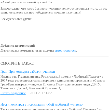
«А мой учитель — самый лучший!!!»
Замечательно, что какое бы место участник конкурсу не занял в итоге, он все
равно останется для нас победителем, лучшим из лучших!
Всем успехов и удачи!
Добавить комментарий
Для отправки комментария вы должны
авторизоваться
.
СМОТРИТЕ ТАКЖЕ:
Гран-При конкурса забрали ученики
Именно так. Главная интрига Родительской премии «Любимый Педагог» в
2017 года разрешилась самым верным и единственно правильным образом.
Гран-При выиграли учащиеся 11 класса Политехнического лицея ДВФУ:
Тимошенко Дарьей, Романовой Кристиной,…
Читать подробнее
26.11.2017 15:20
Итоги конкурса в номинации «Мой любимый учитель»
Также впервые в истории проведения конкурса «Любимый Педагог» был