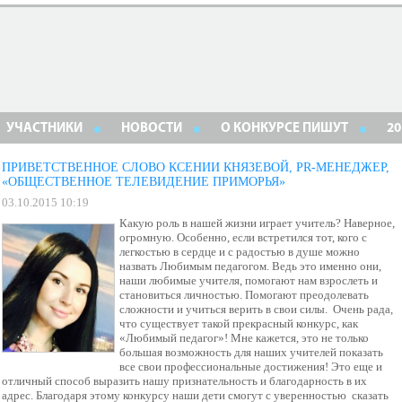
УЧАСТНИКИ
НОВОСТИ
О КОНКУРСЕ ПИШУТ
20
ПРИВЕТСТВЕННОЕ СЛОВО КСЕНИИ КНЯЗЕВОЙ, PR-МЕНЕДЖЕР,
«ОБЩЕСТВЕННОЕ ТЕЛЕВИДЕНИЕ ПРИМОРЬЯ»
03.10.2015 10:19
Какую роль в нашей жизни играет учитель? Наверное,
огромную. Особенно, если встретился тот, кого с
легкостью в сердце и с радостью в душе можно
назвать Любимым педагогом. Ведь это именно они,
наши любимые учителя, помогают нам взрослеть и
становиться личностью. Помогают преодолевать
сложности и учиться верить в свои силы. Очень рада,
что существует такой прекрасный конкурс, как
«Любимый педагог»! Мне кажется, это не только
большая возможность для наших учителей показать
все свои профессиональные достижения! Это еще и
отличный способ выразить нашу признательность и благодарность в их
адрес. Благодаря этому конкурсу наши дети смогут с уверенностью сказать