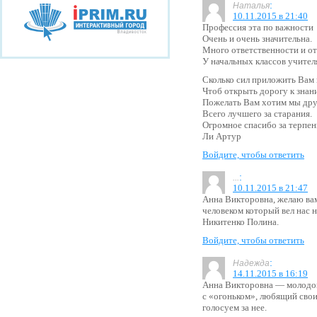
:
Наталья
10.11.2015 в 21:40
Профессия эта по важности
Очень и очень значительна.
Много ответственности и о
У начальных классов учител
Сколько сил приложить Вам
Чтоб открыть дорогу к знан
Пожелать Вам хотим мы др
Всего лучшего за старания.
Огромное спасибо за терпен
Ли Артур
Войдите, чтобы ответить
:
...
10.11.2015 в 21:47
Анна Викторовна, желаю ва
человеком который вел нас н
Никитенко Полина.
Войдите, чтобы ответить
:
Надежда
14.11.2015 в 16:19
Анна Викторовна — молодой
с «огоньком», любящий сво
голосуем за нее.