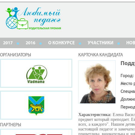
2017
2016
О КОНКУРСЕ
УЧАСТНИКИ
НО
ОРГАНИЗАТОРЫ
КАРТОЧКА КАНДИДАТА
Подд
Город:
Место 
Специа
Должн
Период
Характеристика:
Елена Васил
предмет который преподает. Е
всех, а каждого". Нашим детям
ПАРТНЕРЫ
настоящий педагог и замечател
приветлива, внимательна и до