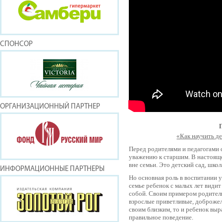
СПОНСОР
ОРГАНИЗАЦИОННЫЙ ПАРТНЕР
«Как научить д
Перед родителями и педагогами 
уважению к старшим. В настоящ
вне семьи. Это детский сад, шко
ИНФОРМАЦИОННЫЕ ПАРТНЕРЫ
Но основная роль в воспитании 
семье ребенок с малых лет види
собой. Своим примером родител
взрослые приветливые, доброжел
своим близким, то и ребенок выр
правильное поведение.