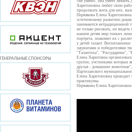
«не умею», она умеет любить д
Харитоновна любит свою рабо
продолжать жить для них, м
Первякова Елена Харитоновна 
эстетическому развитию дошко
занимаются нетрадиционной те
не только рисовать, но видеть
нашим детям мир тонких лини
портрета, знакомит их с разл
у детей талант. Воспитанник
лауреатами и победителями тв
"Талантоха", "Рассударики", "
Елена Харитовна организовала
ГЕНЕРАЛЬНЫЕ СПОНСОРЫ
группе, учстниками которых я
друзья - домашние животные",
Партизанского муниципальног
Елена Харитоновна проводит т
практикумы.
Первякова Елена Харитоновн