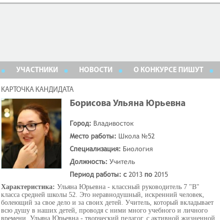
УЧАСТНИКИ
НОВОСТИ
О КОНКУРСЕ ПИШУТ
КАРТОЧКА КАНДИДАТА
Борисова Ульяна Юрьевна
Город:
Владивосток
Место работы:
Школа №52
Специализация:
Биология
Должность:
Учитель
Период работы: с
2013
по
2015
Характеристика:
Ульяна Юрьевна - классный руководитель 7 "В"
класса средней школы 52. Это неравнодушный, искренний человек,
болеющий за свое дело и за своих детей. Учитель, который вкладывает
всю душу в наших детей, проводя с ними много учебного и личного
времени. Ульяна Юрьевна - творческий педагог, с активной жизненной