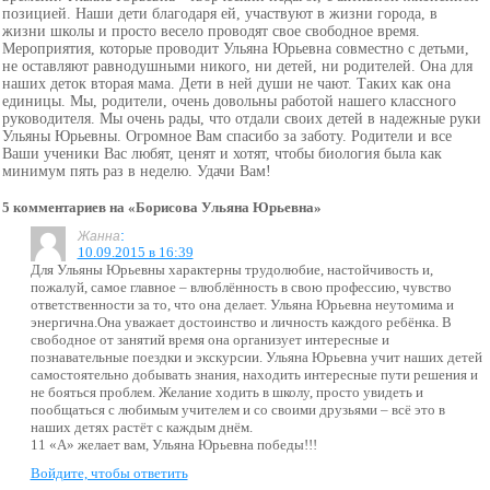
позицией. Наши дети благодаря ей, участвуют в жизни города, в
жизни школы и просто весело проводят свое свободное время.
Мероприятия, которые проводит Ульяна Юрьевна совместно с детьми,
не оставляют равнодушными никого, ни детей, ни родителей. Она для
наших деток вторая мама. Дети в ней души не чают. Таких как она
единицы. Мы, родители, очень довольны работой нашего классного
руководителя. Мы очень рады, что отдали своих детей в надежные руки
Ульяны Юрьевны. Огромное Вам спасибо за заботу. Родители и все
Ваши ученики Вас любят, ценят и хотят, чтобы биология была как
минимум пять раз в неделю. Удачи Вам!
5 комментариев на «Борисова Ульяна Юрьевна»
:
Жанна
10.09.2015 в 16:39
Для Ульяны Юрьевны характерны трудолюбие, настойчивость и,
пожалуй, самое главное – влюблённость в свою профессию, чувство
ответственности за то, что она делает. Ульяна Юрьевна неутомима и
энергична.Она уважает достоинство и личность каждого ребёнка. В
свободное от занятий время она организует интересные и
познавательные поездки и экскурсии. Ульяна Юрьевна учит наших детей
самостоятельно добывать знания, находить интересные пути решения и
не бояться проблем. Желание ходить в школу, просто увидеть и
пообщаться с любимым учителем и со своими друзьями – всё это в
наших детях растёт с каждым днём.
11 «А» желает вам, Ульяна Юрьевна победы!!!
Войдите, чтобы ответить