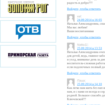
радость и добро!!!!
Войдите, чтобы ответить
:
val
24.09.2014 в 16:05
Наталья Александровна, спас
Мы вас любим!
Ваши воспитанники
Войдите, чтобы ответить
:
Natka11
25.09.2014 в 13:53
Наталья Александровна очен
для детей, ведь, главное-забо
и уход, вниманье день за дн
воспитатель-сложная работа
если подопечных полный до
Войдите, чтобы ответить
:
Паша
25.09.2014 в 14:10
Как легко нам жить без пап 
нам, и с нами он всегда и се
родной. Большое спасибо д
Ключевской!!!