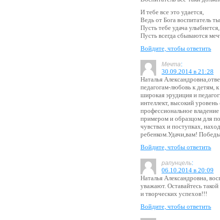
И тебе все это удается,
Ведь от Бога воспитатель ты
Пусть тебе удача улыбнется,
Пусть всегда сбываются меч
Войдите, чтобы ответить
:
Мечта
30.09.2014 в 21:28
Наталья Александровна,отве
педагогам-любовь к детям, 
широкая эрудиция и педагог
интеллект, высокий уровень
профессиональное владение
примером и образцом для по
чувствах и поступках, нах
ребенком.Удачи,вам! Победы
Войдите, чтобы ответить
:
рапунцель
06.10.2014 в 20:09
Наталья Александровна, вос
уважают. Оставайтесь такой
и творческих успехов!!!
Войдите, чтобы ответить