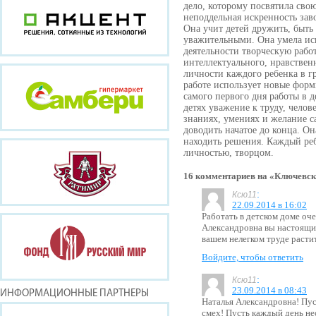
дело, которому посвятила сво
неподдельная искренность зав
Она учит детей дружить, быт
уважительными. Она умела ис
деятельности творческую рабо
интеллектуального, нравстве
личности каждого ребенка в г
работе использует новые форм
самого первого дня работы в д
детях уважение к труду, челов
знаниях, умениях и желание с
доводить начатое до конца. Он
находить решения. Каждый реб
личностью, творцом.
16 комментариев на «Ключевс
:
Ксю11
22.09.2014 в 16:02
Работать в детском доме оч
Александровна вы настоящий
вашем нелегком труде расти
Войдите, чтобы ответить
:
Ксю11
23.09.2014 в 08:43
ИНФОРМАЦИОННЫЕ ПАРТНЕРЫ
Наталья Александровна! Пу
смех! Пусть каждый день не