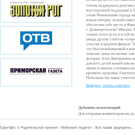
готова поддержать разумн
всесторонней поддержке в 
стали Чемпионами города шк
вошла пятерку лучших школ
обеспечив себе место в Фин
г. Дальнереченске! Именно 
этапах этого пути и в той н
(когда другие учителя «откр
участие в краевом финале! З
это был незабываемый и ва
описано лишь несколько эпи
которые Алла Дмитриевна к
для всех детей нашей школы
лично и многих учеников н
крепкого здоровья, благопол
Побольше бы таких учителей
Войдите, чтобы ответить
Добавить комментарий
Для отправки комментария вы 
Copyright © Родительская премия «Любимый педагог». Все права защищены.