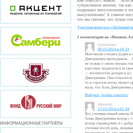
вам повезло с мамой!". Хотя о
субъективное мнение, так как
подковано многолетними и т
выпускниками! А главное вос
что мы считаем, что лучше уч
Участник конкурса «Любимый п
2 комментария на «Иванова А
:
rozmarinka
08.10.2014 в 18:33
Мои внуки учились (один и с
Дмитриевна преподавала… Ко
не только о своих внуках г
классных педагогов я за св
— воспитатель дочери в д/
Дмитриевна. Она относится к
то и строгую нотку может п
жаль, что Алла Дмитриевна 
Войдите, чтобы ответить
:
Alexandr
13.10.2014 в 02:44
Все ученики нашей школы №
Аллы Дмитриевны всегда с т
всегда справедливо и с доб
ИНФОРМАЦИОННЫЕ ПАРТНЕРЫ
ученики посей день, назыв
несмотря на то, что окончил