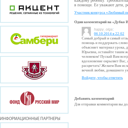
каждому ребенку. Требовательн
в помощи. Ее уважают дети, р
Участник конкурса «Любимый п
Один комментарий на «Дубко 
:
happy_olga
06.10.2014 в 22:02
Самый добрый и самый отзыв
помощь и поддержать слово
объясняет материал урока, 
Юрьевна, оставайте таким 
человеком! Пускай Вам всегд
вдохновение окрыляет Вас, 
расцветать! Желаем Вам исл
вечной любви, домашнего ую
Войдите, чтобы ответить
Добавить комментарий
Для отправки комментария вы 
ИНФОРМАЦИОННЫЕ ПАРТНЕРЫ