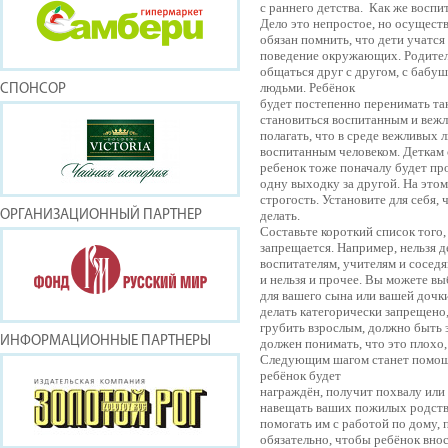
с раннего детства. Как же восп
Дело это непростое, но осущест
обязан помнить, что дети учатся
поведение окружающих. Родител
общаться друг с другом, с бабу
людьми. Ребёнок
СПОНСОР
будет постепенно перенимать та
становиться воспитанным и вежл
полагать, что в среде вежливых
воспитанным человеком. Деткам 
ребенок тоже поначалу будет пр
одну выходку за другой. На это
строгость. Установите для себя,
ОРГАНИЗАЦИОННЫЙ ПАРТНЕР
делать.
Составьте короткий список того,
запрещается. Например, нельзя 
воспитателям, учителям и сосед
и нельзя и прочее. Вы можете вы
для вашего сына или вашей дочки
делать категорически запрещено, 
грубить взрослым, должно быть 
ИНФОРМАЦИОННЫЕ ПАРТНЕРЫ
должен понимать, что это плохо, 
Следующим шагом станет помощ
ребёнок будет
награждён, получит похвалу или
навещать ваших пожилых родств
помогать им с работой по дому,
обязательно, чтобы ребёнок вно