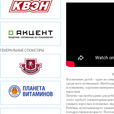
ГЕНЕРАЛЬНЫЕ СПОНСОРЫ
Воспитание детей – одно из сам
среди всех возможных. Необходи
и гуманизму, хорошим манерам и
взрослым.
Почему так необходимо для ребё
этого требует элементарная вежл
уважать взрослых и пожилых люд
Ребёнка, испытывающего уважени
в подростковом возрасте. Поэто