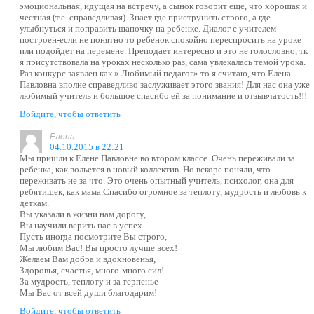
эмоциональная, идущая на встречу, а сынок говорит еще, что хорошая и
честная (т.е. справедливая). Знает где приструнить строго, а где
улыбнуться и поправить шапочку на ребенке. Диалог с учителем
построен-если не понятно то ребенок спокойно переспросить на уроке
или подойдет на перемене. Преподает интересно и это не голословно, тк
я присутствовала на уроках несколько раз, сама увлекалась темой урока.
Раз конкурс заявлен как » Любимый педагог» то я считаю, что Елена
Павловна вполне справедливо заслуживает этого звания! Для нас она уже
любимый учитель и большое спасибо ей за понимание и отзывчатость!!!
Войдите, чтобы ответить
:
Елена
04.10.2015 в 22:21
Мы пришли к Елене Павловне во втором классе. Очень переживали за
ребенка, как вольется в новый коллектив. Но вскоре поняли, что
переживать не за что. Это очень опытный учитель, психолог, она для
ребятишек, как мама.Спасибо огромное за теплоту, мудрость и любовь к
деткам.
Вы указали в жизни нам дорогу,
Вы научили верить нас в успех.
Пусть иногда посмотрите Вы строго,
Мы любим Вас! Вы просто лучше всех!
Желаем Вам добра и вдохновенья,
Здоровья, счастья, много-много сил!
За мудрость, теплоту и за терпенье
Мы Вас от всей души благодарим!
Войдите, чтобы ответить