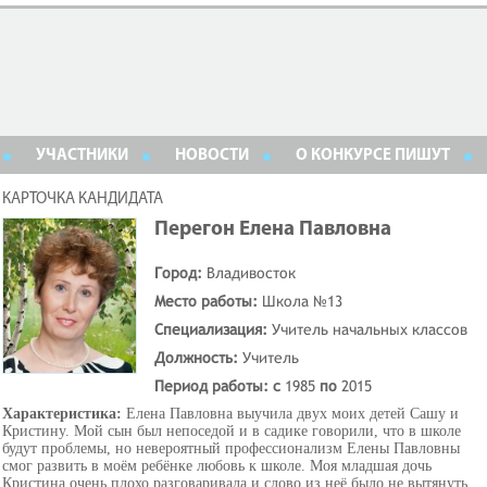
УЧАСТНИКИ
НОВОСТИ
О КОНКУРСЕ ПИШУТ
КАРТОЧКА КАНДИДАТА
Перегон Елена Павловна
Город:
Владивосток
Место работы:
Школа №13
Специализация:
Учитель начальных классов
Должность:
Учитель
Период работы: с
1985
по
2015
Характеристика:
Елена Павловна выучила двух моих детей Сашу и
Кристину. Мой сын был непоседой и в садике говорили, что в школе
будут проблемы, но невероятный профессионализм Елены Павловны
смог развить в моём ребёнке любовь к школе. Моя младшая дочь
Кристина очень плохо разговаривала и слово из неё было не вытянуть,