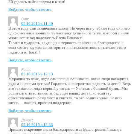
Ей удалось найти подход и к нам!
Войдите, чтобы ответить
:
Оля
05.10.2015 в 11:40
В этом году сын заканчивает школу. Но через все учебные года он и его
одноклассники пронесли ту частичку душевного тепла, которой с ними
много лет назад поделилась Елена Павловна.
Талант и мудрость, эрудиция и верность профессии, благородство и,
если хотите, мужество, авторитет и интеллигентность отличает этого
педагога от Бога!!!
Войдите, чтобы ответить
:
Роза
05.10.2015 в 12:13
Мурашки по коже, когда слышишь и понимаешь, какие люди находятся
рядом с нашими детьми! Гордость и невероятная радость за детей. Ведь
это так важно, когда первый учитель — Учитель с большой буквы. Мы
родители ответственны за будущее наших детей, но если эту
ответственность разделяют и учителя, то это великая удача, на всю
жизнь — важная, прочная поддержка.
Войдите, чтобы ответить
:
Денис
05.10.2015 в 12:33
Примите искренние слова благодарности за Ваш огромный вклад в