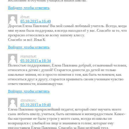
воспитание и обучение учащихся нашей школы.
Войдите, чтобы ответить
:
Илья
05.10.2015 в 16:49
Дорогая Елена Павловна! Вы мой самый любимый учитель. Всегда, когда
мне нужна была поддержка, я всегда находил её у вас. Спасибо за то, что
прекрасно относились ко всему нашему классу.
Спасибо за всё. Илья К.
Войдите, чтобы ответить
:
Наталья
05.10.2015 в 18:34
Полностью поддерживаю, Елена Павловна добрый, отзывчивый человек,
относится к детям с душой! Старается донести до детей не только
школьные знания, но и просто понятия о том, как быть человеком, как
относиться друг к другу, старается прививать своим ученикам чувство
ответственности, взаимовыручки.
Войдите, чтобы ответить
:
dzodikon
05.10.2015 в 19:40
Елена Павловна прекраснейший педагог, который смог научить моего
сына любить школу, учиться, быть активным и жизнерадостным. Какое-
бы настроение не было утром у моего сына, всегда из школы он
возвращался с улыбкой на лице и знаниями в голове, которые ему
предоставила Елена Павловна. Спасибо за Ваш нелёгкий труд.