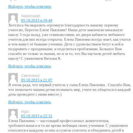
Войдите, чтобы ответить
:
Natalinatali
05.10.2015 в 19:49
Хотелось бы выразить огромную благодарность нашему первому
учителю, Перегон Елене Павловне! Наши дети закончили начальную
школу 3 года назад, уже семиклассники, но двери кабинета любимого
учителя для них всегда открыты. Елена Павловна всегда знает, как учатся
и чем живут её бывшие ученики. Дети с удовольствием бегут к ней и
поздравить с праздниками, и поделиться проблемами. Большое Вам
спасибо не только за знания, но и за то, что Вы научили детей любить
школу! С уважением Наталья К.
Войдите, чтобы ответить
:
Светлана
05.10.2015 в 21:07
Я очень рада, что первый учитель у сына Елена Павловна . Спасибо Вам,
что помогаете нашим детям познавать мир, учите их общаться и каждый
день проводите с ними вместе:)
Войдите, чтобы ответить
:
Inga
05.10.2015 в 22:31
Елена Павловна — настоящий профессионал: компетентная,
требовательная и в то же время любящая своих учеников. С уважением
относится к каждому из них и сумела сплотить и объединить детей в