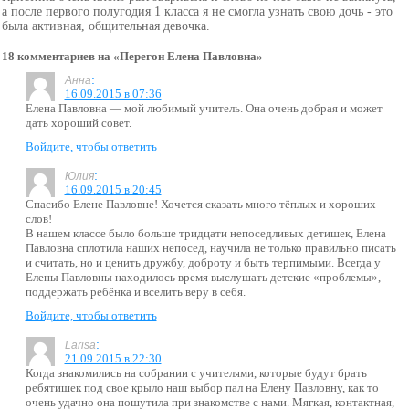
а после первого полугодия 1 класса я не смогла узнать свою дочь - это
была активная, общительная девочка.
18 комментариев на «Перегон Елена Павловна»
:
Анна
16.09.2015 в 07:36
Елена Павловна — мой любимый учитель. Она очень добрая и может
дать хороший совет.
Войдите, чтобы ответить
:
Юлия
16.09.2015 в 20:45
Спасибо Елене Павловне! Хочется сказать много тёплых и хороших
слов!
В нашем классе было больше тридцати непоседливых детишек, Елена
Павловна сплотила наших непосед, научила не только правильно писать
и считать, но и ценить дружбу, доброту и быть терпимыми. Всегда у
Елены Павловны находилось время выслушать детские «проблемы»,
поддержать ребёнка и вселить веру в себя.
Войдите, чтобы ответить
:
Larisa
21.09.2015 в 22:30
Когда знакомились на собрании с учителями, которые будут брать
ребятишек под свое крыло наш выбор пал на Елену Павловну, как то
очень удачно она пошутила при знакомстве с нами. Мягкая, контактная,