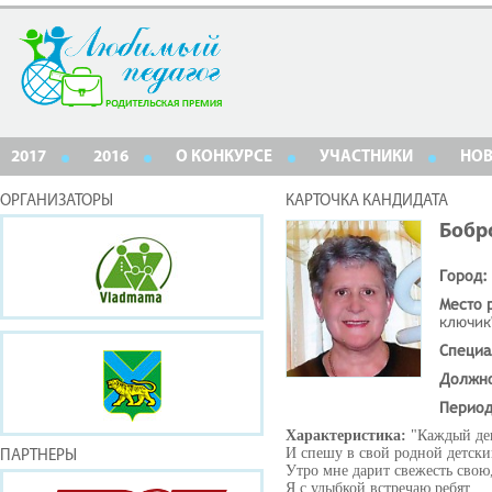
2017
2016
О КОНКУРСЕ
УЧАСТНИКИ
НО
ОРГАНИЗАТОРЫ
КАРТОЧКА КАНДИДАТА
Бобр
Город:
Место 
ключик
Специа
Должн
Период
Характеристика:
"Каждый де
И спешу в свой родной детски
ПАРТНЕРЫ
Утро мне дарит свежесть свою
Я с улыбкой встречаю ребят.