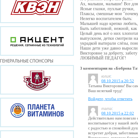
Ах, малыши, малыши! Все для
Ясные глазки, пухлые ручки,
Плаксы, смешные мои "почему
Нелегко воспитателем быть:
Малышей надо крепко любить,
Быть заботливой, нежной, как 
Целый день всё о них хлопотат
выпускном, детки смотрели на
украдкой вытирали слёзы, пон
Наши дети уже давно выросли,
Викторовне за доброту, заботу
ЛЮБИМЫЙ ПЕДАГОГ!
ГЕНЕРАЛЬНЫЕ СПОНСОРЫ
3 комментария на «Боброва Та
:
юлия
08.10.2015 в 20:52
Татьяна Викторовна! Вы сам
Ваш нелегкий труд!
Войдите, чтобы ответить
:
тата
08.10.2015 в 22:02
Действительно нам повезло 
воспитывается у нашей люб
с радостью и спокойной душо
встретит добрая, заботлива
Викторовна, которую безум