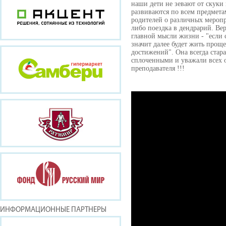
наши дети не зевают от скуки
развиваются по всем предмет
родителей о различных меропр
либо поездка в дендрарий. Вер
главной мысли жизни - "если 
значит далее будет жить прощ
достижений". Она всегда стара
сплоченными и уважали всех 
преподавателя !!!
ИНФОРМАЦИОННЫЕ ПАРТНЕРЫ