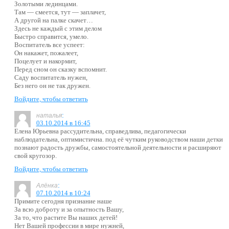
Золотыми лединцами.
Там — смеется, тут — заплачет,
А другой на палке скачет…
Здесь не каждый с этим делом
Быстро справится, умело.
Воспитатель все успеет:
Он накажет, пожалеет,
Поцелует и накормит,
Перед сном он сказку вспомнит.
Саду воспитатель нужен,
Без него он не так дружен.
Войдите, чтобы ответить
:
наталья
03.10.2014 в 16:45
Елена Юрьевна рассудительна, справедлива, педагогически
наблюдательна, оптимистична. под её чутким руководством наши детки
познают радость дружбы, самостоятельной деятельности и расширяют
свой кругозор.
Войдите, чтобы ответить
:
Алёнка
07.10.2014 в 10:24
Примите сегодня признание наше
За всю доброту и за опытность Вашу,
За то, что растите Вы наших детей!
Нет Вашей профессии в мире нужней,