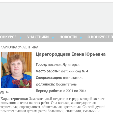
КОНКУРСЕ
УЧАСТНИКИ
НОВОСТИ
О КОНКУРСЕ 
КАРТОЧКА УЧАСТНИКА
Царегородцева Елена Юрьевна
Город:
поселок Лучегорск
Место работы:
Детский сад № 4
Специализация:
воспитатель
Должность:
Воспитатель
Период работы: с
2001
по
2014
14
Характеристика:
Замечательный педагог, в сердце которой хватает
внимания и тепла на всех ребят. Она веселая, жизнерадостная,
терпеливая, справедливая, общительная, креативная. Со всей душой
помогает нашим деткам расти большими, сильными, смелыми и