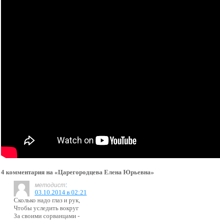
4 комментария на «Царегородцева Елена Юрьевна»
:
методист
03.10.2014 в 02:21
Сколько надо глаз и рук,
Чтобы уследить вокруг
За своими сорванцами -