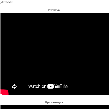
умными.
Визитка
Презентация