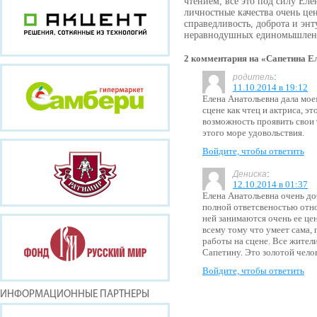
чтением, все это под силу Ел
личностные качества очень це
справедливость, доброта и эн
неравнодушных единомышлен
2 комментария на «Сапетина Е
:
родитель
11.10.2014 в 19:12
Елена Анатольевна дала мое
сцене как чтец и актриса, эт
возможность проявить свои 
этого море удовольствия.
Войдите, чтобы ответить
:
Дениска
12.10.2014 в 01:37
Елена Анатольевна очень до
полной ответсвеностью отно
ней занимаются очень ее цен
всему тому что умеет сама,
работы на сцене. Все жител
Сапетину. Это золотой чело
Войдите, чтобы ответить
ИНФОРМАЦИОННЫЕ ПАРТНЕРЫ