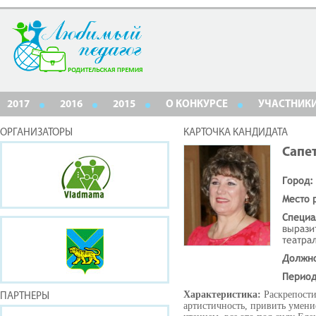
2017
2016
2015
О КОНКУРСЕ
УЧАСТНИК
ОРГАНИЗАТОРЫ
КАРТОЧКА КАНДИДАТА
Сапе
Город:
Место 
Специа
вырази
театра
Должн
Период
Характеристика:
Раскрепости
ПАРТНЕРЫ
артистичность, привить умен