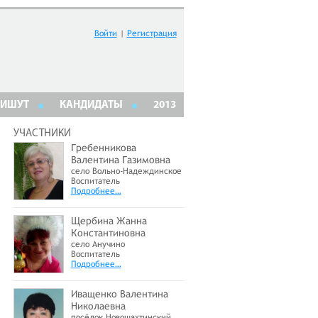
Войти
|
Регистрация
ПИШУТ
КАНДИДАТЫ
2013
УЧАСТНИКИ
Гребенникова
Валентина Газимовна
село Вольно-Надеждинское
Воспитатель
Подробнее…
Щербина Жанна
Константиновна
село Анучино
Воспитатель
Подробнее…
Иващенко Валентина
Николаевна
посёлок Новошахтинский