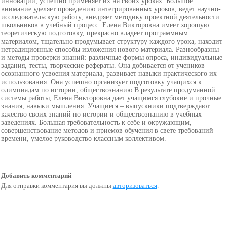
инноваций, успешно применяет их на своих уроках. Большое
внимание уделяет проведению интегрированных уроков, ведет научно-
исследовательскую работу, внедряет методику проектной деятельности
школьников в учебный процесс. Елена Викторовна имеет хорошую
теоретическую подготовку, прекрасно владеет программным
материалом, тщательно продумывает структуру каждого урока, находит
нетрадиционные способы изложения нового материала. Разнообразны
и методы проверки знаний: различные формы опроса, индивидуальные
задания, тесты, творческие рефераты. Она добивается от учеников
осознанного усвоения материала, развивает навыки практического их
использования. Она успешно организует подготовку учащихся к
олимпиадам по истории, обществознанию В результате продуманной
системы работы, Елена Викторовна дает учащимся глубокие и прочные
знания, навыки мышления. Учащиеся – выпускники подтверждают
качество своих знаний по истории и обществознанию в учебных
заведениях. Большая требовательность к себе и окружающим,
совершенствование методов и приемов обучения в свете требований
времени, умелое руководство классным коллективом.
Добавить комментарий
Для отправки комментария вы должны
авторизоваться
.