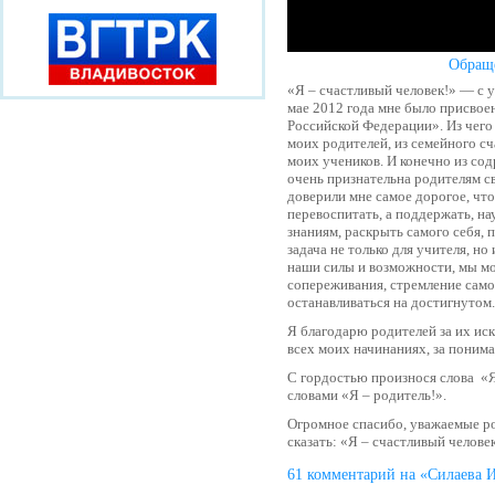
Обращ
«Я – счастливый человек!» — с 
мае 2012 года мне было присвое
Российской Федерации». Из чего
моих родителей, из семейного сч
моих учеников. И конечно из со
очень признательна родителям св
доверили мне самое дорогое, что 
перевоспитать, а поддержать, на
знаниям, раскрыть самого себя, 
задача не только для учителя, но
наши силы и возможности, мы мо
сопереживания, стремление само
останавливаться на достигнутом.
Я благодарю родителей за их иск
всех моих начинаниях, за поним
С гордостью произнося слова «Я 
словами «Я – родитель!».
Огромное спасибо, уважаемые род
сказать: «Я – счастливый челове
61 комментарий на «Силаева 