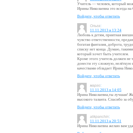
Учитель — человек, который мож
Ирины Николаевна это всегда на
Войдите, чтобы ответить
:
Ольга
11.11.2013 в 13:24
Любовь к детям, приятная внешно
чувство ответственности, преда
богатая фантазия, доброта, труд
списку нет конца. Думаю, такими
который хочет быть учителем.
Кроме этого учитель должен не т
донести эту сложную, нелёгкую 
качествами обладает Ирина Нико
Войдите, чтобы ответить
:
марго
11.11.2013 в 14:05
Ирина Николаевна,ты лучшая! Же
высокого таланта. Спасибо за об
Войдите, чтобы ответить
:
alikpanchin
11.11.2013 в 20:51
Ирина Николаевна желаю вам уда