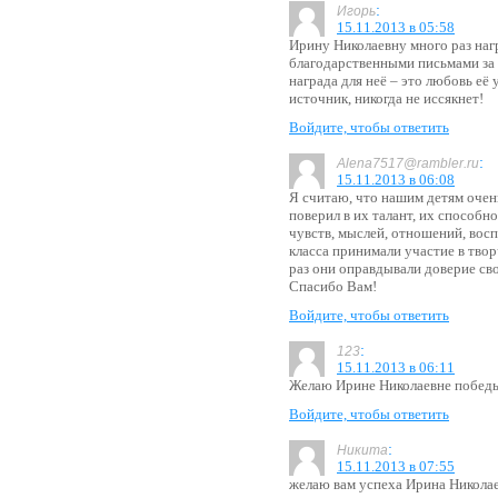
:
Игорь
15.11.2013 в 05:58
Ирину Николаевну много раз на
благодарственными письмами за
награда для неё – это любовь её
источник, никогда не иссякнет!
Войдите, чтобы ответить
:
Alena7517@rambler.ru
15.11.2013 в 06:08
Я считаю, что нашим детям очень
поверил в их талант, их способн
чувств, мыслей, отношений, вос
класса принимали участие в твор
раз они оправдывали доверие сво
Спасибо Вам!
Войдите, чтобы ответить
:
123
15.11.2013 в 06:11
Желаю Ирине Николаевне победы в
Войдите, чтобы ответить
:
Никита
15.11.2013 в 07:55
желаю вам успеха Ирина Николае