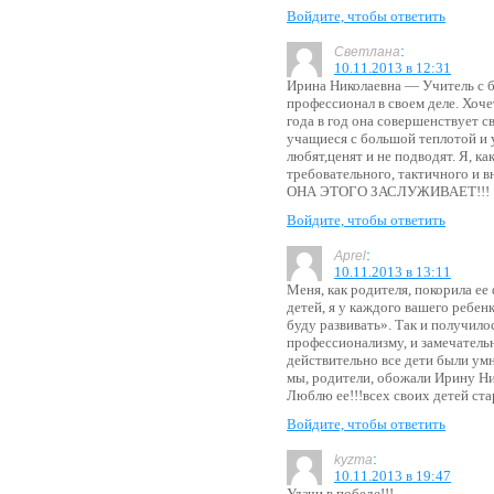
Войдите, чтобы ответить
:
Светлана
10.11.2013 в 12:31
Ирина Николаевна — Учитель с 
профессионал в своем деле. Хоче
года в год она совершенствует с
учащиеся с большой теплотой и 
любят,ценят и не подводят. Я, к
требовательного, тактичного и в
ОНА ЭТОГО ЗАСЛУЖИВАЕТ!!!
Войдите, чтобы ответить
:
Aprel
10.11.2013 в 13:11
Меня, как родителя, покорила ее
детей, я у каждого вашего ребенк
буду развивать». Так и получило
профессионализму, и замечатель
действительно все дети были ум
мы, родители, обожали Ирину Ник
Люблю ее!!!всех своих детей ст
Войдите, чтобы ответить
:
kyzma
10.11.2013 в 19:47
Удачи в победе!!!