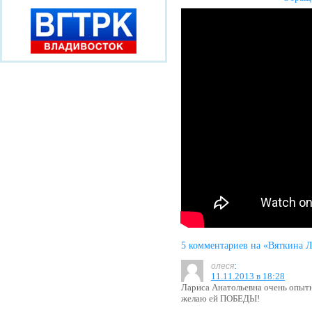
5 комментариев на «Вяткина 
:
олеся
11.11.2013 в 18:28
Лариса Анатольевна очень опытн
желаю ей ПОБЕДЫ!