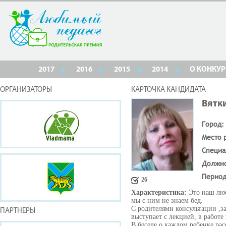
2017
2016
2015
2014
О КОНКУР
ОРГАНИЗАТОРЫ
КАРТОЧКА КАНДИДАТА
Вятк
Город:
Место 
Специа
Должн
Период
26
Характеристика:
Это наш лю
мы с ним не знаем бед.
С родителями консультации ,з
ПАРТНЕРЫ
выступает с лекцией, в работ
В беседе о каждом ребенке рас