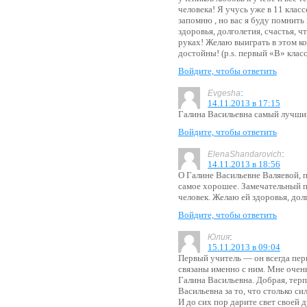
человека! Я учусь уже в 11 класс
запомню , но вас я буду помнить
здоровья, долголетия, счастья, ч
руках! Желаю выиграть в этом ко
достойны! (p.s. первый «В» клас
Войдите, чтобы ответить
:
Evgesha
14.11.2013 в 17:15
Галина Васильевна самый лучший
Войдите, чтобы ответить
:
ElenaShandarovich
14.11.2013 в 18:56
О Галине Васильевне Валяевой, 
самое хорошее. Замечательный п
человек. Желаю ей здоровья, дол
Войдите, чтобы ответить
:
Юлия
15.11.2013 в 09:04
Первый учитель — он всегда пер
связаны именно с ним. Мне очен
Галина Васильевна. Добрая, терп
Васильевна за то, что столько си
И до сих пор дарите свет своей 