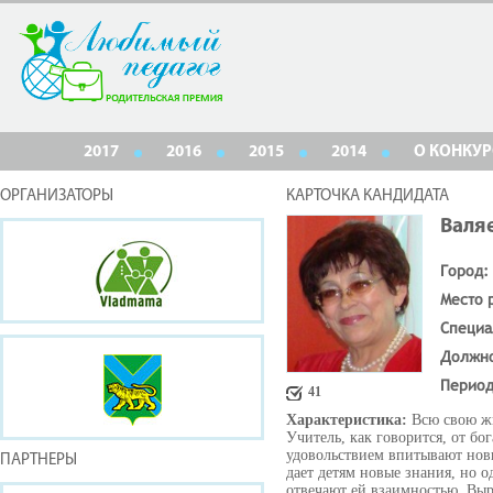
2017
2016
2015
2014
О КОНКУР
ОРГАНИЗАТОРЫ
КАРТОЧКА КАНДИДАТА
Валя
Город:
Место 
Специа
Должн
Период
41
Характеристика:
Всю свою жи
Учитель, как говорится, от бо
удовольствием впитывают новы
ПАРТНЕРЫ
дает детям новые знания, но о
отвечают ей взаимностью. Выр