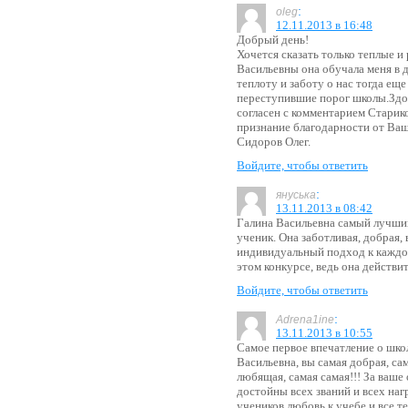
:
oleg
12.11.2013 в 16:48
Добрый день!
Хочется сказать только теплые 
Васильевны она обучала меня в 
теплоту и заботу о нас тогда е
переступившие порог школы.Здо
согласен с комментарием Старико
признание благодарности от Ваш
Сидоров Олег.
Войдите, чтобы ответить
:
януська
13.11.2013 в 08:42
Галина Васильевна самый лучший
ученик. Она заботливая, добрая,
индивидуальный подход к каждом
этом конкурсе, ведь она действи
Войдите, чтобы ответить
:
Adrena1ine
13.11.2013 в 10:55
Самое первое впечатление о шко
Васильевна, вы самая добрая, сам
любящая, самая самая!!! За ваш
достойны всех званий и всех наг
учеников любовь к учебе и все т