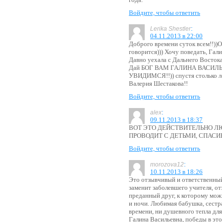
Войдите, чтобы ответить
:
Lerika Shestler
04.11.2013 в 22:00
Доброго времени суток всем!!))О
говорится))) Хочу поведать, Гал
Давно уехала с Дальнего Восто
Дай БОГ ВАМ ГАЛИНА ВАСИЛЬ
УВИДИМСЯ!!)) спустя столько
Валерия Шестакова!!
Войдите, чтобы ответить
:
alex
09.11.2013 в 18:37
ВОТ ЭТО ДЕЙСТВИТЕЛЬНО 
ПРОВОДИТ С ДЕТЬМИ, СПАСИ
Войдите, чтобы ответить
:
morozova12
10.11.2013 в 18:26
Это отзывчивый и ответственный
заменит заболевшего учителя, о
преданный друг, к которому мож
и ночи. Любимая бабушка, сестра
времени, ни душевного тепла дл
Галина Васильевна, победы в это