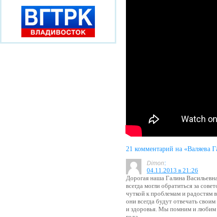
21 комментарий на «Валяева Г
:
Dimon
04.11.2013 в 21:26
Дорогая наша Галина Васильевна
всегда могли обратиться за сове
чуткой к проблемам и радостям 
они всегда будут отвечать свои
и здоровья. Мы помним и любим
года.