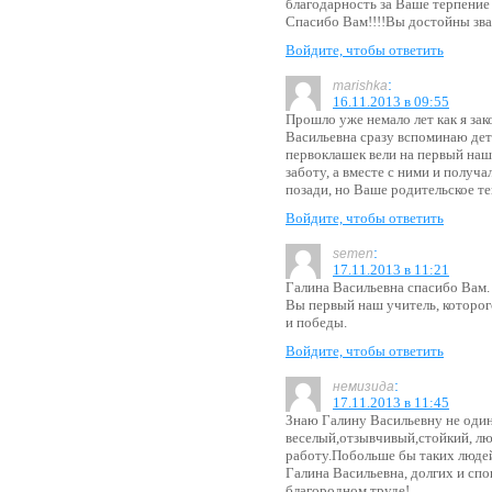
благодарность за Ваше терпение
Спасибо Вам!!!!Вы достойны зва
Войдите, чтобы ответить
:
marishka
16.11.2013 в 09:55
Прошло уже немало лет как я зак
Васильевна сразу вспоминаю дет
первоклашек вели на первый наш
заботу, а вместе с ними и получ
позади, но Ваше родительское теп
Войдите, чтобы ответить
:
semen
17.11.2013 в 11:21
Галина Васильевна спасибо Вам.
Вы первый наш учитель, которог
и победы.
Войдите, чтобы ответить
:
немизида
17.11.2013 в 11:45
Знаю Галину Васильевну не один
веселый,отзывчивый,стойкий, л
работу.Побольше бы таких люде
Галина Васильевна, долгих и сп
благородном труде!