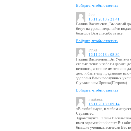
Войдите, чтобы ответить
:
inna
15.11.2013 в 21:41
Галина Васильевна, Вы самый до
бегут на уроки, ведь найти подх
большое Вам спасибо за все.
Войдите, чтобы ответить
:
irinka
16.11.2013 в 08:39
Галина Васильевна, Вы Учитель 
столько тепла и заботы дарить 
непонять, а точнее им это и не 
дело и быть ему преданным всю 
здоровья Вам и послушных учен
С уважением Иринка(Петрова)
Войдите, чтобы ответить
:
svetlana
16.11.2013 в 09:14
«В любой науке, в любом искусс
Сервантес.
Здравствуйте Галина Васильевна,
имея огромнейший опыт Вы обяз
бывшие ученики, всячески Вас 