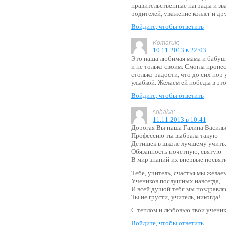
правительственные награды и зва
родителей, уважение коллег и др
Войдите, чтобы ответить
:
Komaruk
10.11.2013 в 22:03
Это наша любимая мама и бабушк
и не только своим. Смогла проне
столько радости, что до сих пор
улыбкой. Желаем ей победы в эт
Войдите, чтобы ответить
:
sobaka
11.11.2013 в 10:41
Дорогая Вы наша Галина Василь
Профессию ты выбрала такую –
Детишек в школе лучшему учить
Обязанность почетную, святую 
В мир знаний их впервые посвяти
Тебе, учитель, счастья мы желае
Учеников послушных навсегда,
И всей душой тебя мы поздравля
Ты не грусти, учитель, никогда!
С теплом и любовью твои ученик
Войдите, чтобы ответить