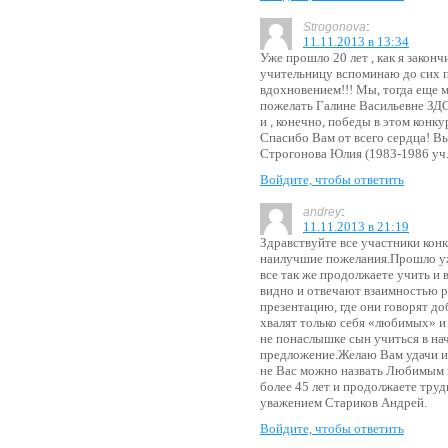
:
Strogonova
11.11.2013 в 13:34
Уже прошло 20 лет , как я зако
учительницу вспоминаю до сих по
вдохновением!!! Мы, тогда еще м
пожелать Галине Васильевне ЗД
и , конечно, победы в этом конкур
Спасибо Вам от всего сердца
Строгонова Юлия (1983-1986 уч
Войдите, чтобы ответить
:
andrey
11.11.2013 в 21:19
Здравствуйте все участники кон
наилучшие пожелания.Прошло уже
все так же продолжаете учить и 
видно и отвечают взаимностью р
презентацию, где они говорят до
хвалят только себя «любимых» и
не понаслышке сын учиться в нач
предложение.Желаю Вам удачи и 
не Вас можно назвать Любимым п
более 45 лет и продолжаете тр
уважением Стариков Андрей.
Войдите, чтобы ответить