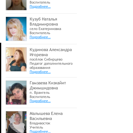
Воспитатель
Подробнее…
Кузуб Наталья
Владимировна
село Екатериновка
Воспитатель
Подробнее…
Кудинова Александра
Игоревна
посёлок Сибирцево
Педагог дополнительного
образования
Подробнее…
Гамзаева Кизкайит
Джимшидовна
п. Врангель
Воспитатель
Подробнее…
Малышева Елена
Васильевна
Владивосток
Учитель
Подробнее…