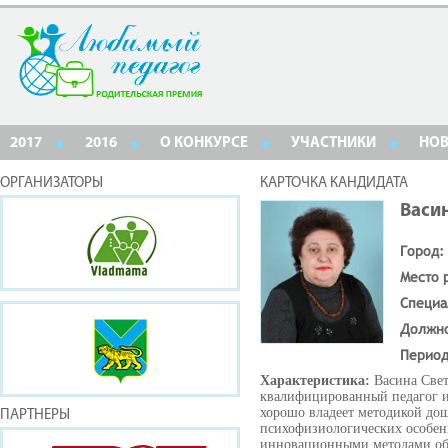
2017
2016
О КОНКУРСЕ
УЧАСТНИКИ
НО
ОРГАНИЗАТОРЫ
КАРТОЧКА КАНДИДАТА
Васи
Город:
Место 
Специа
Должн
Период
Характеристика:
Васина Све
квалифицированный педагог и
хорошо владеет методикой до
ПАРТНЕРЫ
психофизиологических особенн
инновационными методами обу