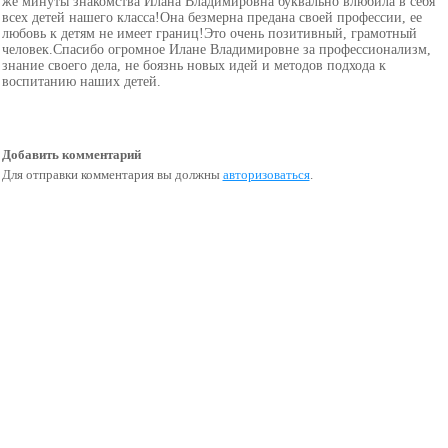
же минуты знакомства Илана Владимировна буквально влюбила в себя
всех детей нашего класса!Она безмерна предана своей профессии, ее
любовь к детям не имеет границ!Это очень позитивный, грамотный
человек.Спасибо огромное Илане Владимировне за профессионализм,
знание своего дела, не боязнь новых идей и методов подхода к
воспитанию наших детей.
Добавить комментарий
Для отправки комментария вы должны
авторизоваться
.