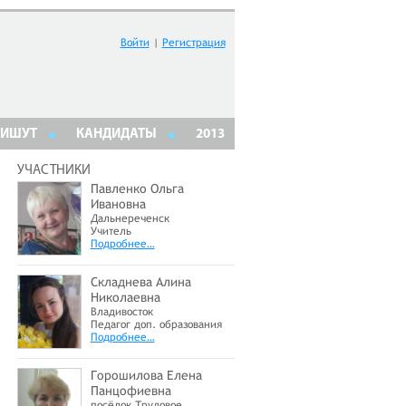
Войти
|
Регистрация
ПИШУТ
КАНДИДАТЫ
2013
УЧАСТНИКИ
Павленко Ольга
Ивановна
Дальнереченск
Учитель
Подробнее…
Складнева Алина
Николаевна
Владивосток
Педагог доп. образования
Подробнее…
Горошилова Елена
Панцофиевна
посёлок Трудовое