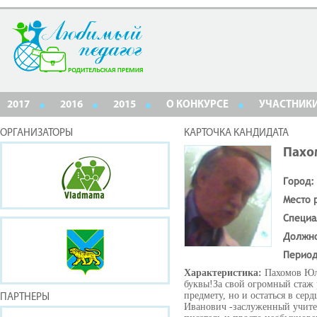
2017
2016
2015
О КОНКУРСЕ
УЧАСТНИК
ОРГАНИЗАТОРЫ
КАРТОЧКА КАНДИДАТА
Пахо
Город:
Место 
Специа
Должн
Период
Характеристика:
Пахомов Юл
буквы!За свой огромный стаж 
предмету, но и остаться в се
ПАРТНЕРЫ
Иванович -заслуженный учител