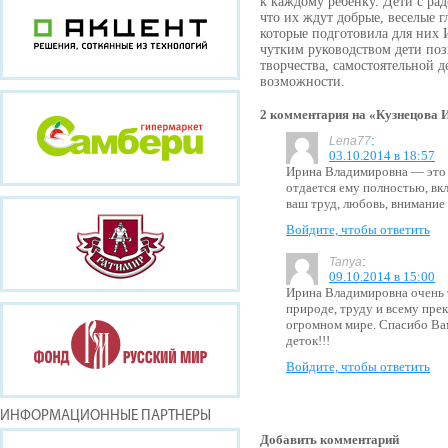
к каждому ребенку. Дети с рад
что их ждут добрые, веселые г
которые подготовила для них
чутким руководством дети по
творчества, самостоятельной 
возможности.
2 комментария на «Кузнецова
:
Lena77
03.10.2014 в 18:57
Ирина Владимировна — это п
отдается ему полностью, вк
ваш труд, любовь, внимание 
Войдите, чтобы ответить
:
Tanya
09.10.2014 в 15:00
Ирина Владимировна очень т
природе, труду и всему пре
огромном мире. Спасибо Ва
деток!!!
Войдите, чтобы ответить
ИНФОРМАЦИОННЫЕ ПАРТНЕРЫ
Добавить комментарий