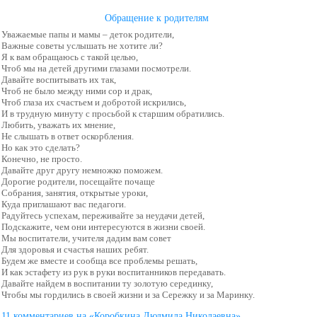
Обращение к родителям
Уважаемые папы и мамы – деток родители,
Важные советы услышать не хотите ли?
Я к вам обращаюсь с такой целью,
Чтоб мы на детей другими глазами посмотрели.
Давайте воспитывать их так,
Чтоб не было между ними сор и драк,
Чтоб глаза их счастьем и добротой искрились,
И в трудную минуту с просьбой к старшим обратились.
Любить, уважать их мнение,
Не слышать в ответ оскорбления.
Но как это сделать?
Конечно, не просто.
Давайте друг другу немножко поможем.
Дорогие родители, посещайте почаще
Собрания, занятия, открытые уроки,
Куда приглашают вас педагоги.
Радуйтесь успехам, переживайте за неудачи детей,
Подскажите, чем они интересуются в жизни своей.
Мы воспитатели, учителя дадим вам совет
Для здоровья и счастья наших ребят.
Будем же вместе и сообща все проблемы решать,
И как эстафету из рук в руки воспитанников передавать.
Давайте найдем в воспитании ту золотую серединку,
Чтобы мы гордились в своей жизни и за Сережку и за Маринку.
11 комментариев на «Коробкина Людмила Николаевна»