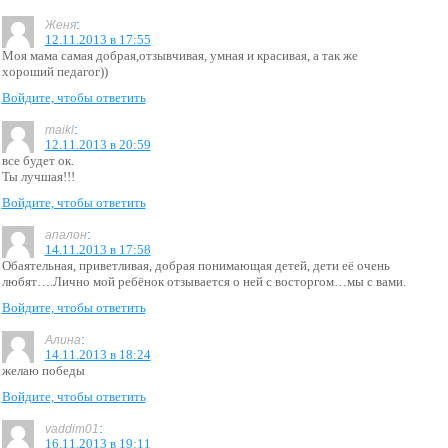
:
Женя
12.11.2013 в 17:55
Моя мама самая добрая,отзывчивая, умная и красивая, а так же
хороший педагог))
Войдите, чтобы ответить
:
maikl
12.11.2013 в 20:59
все будет ок.
Ты лучшая!!!
Войдите, чтобы ответить
:
апалон
14.11.2013 в 17:58
Обаятельная, приветливая, добрая понимающая детей, дети её очень
любят….Лично мой ребёнок отзывается о ней с восторгом…мы с вами.
Войдите, чтобы ответить
:
Алина
14.11.2013 в 18:24
желаю победы
Войдите, чтобы ответить
:
vaddim01
16.11.2013 в 19:11