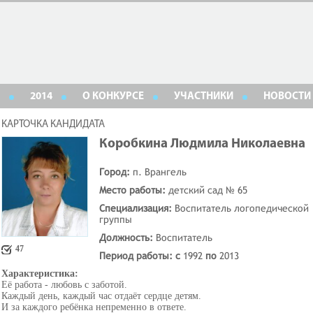
2014
О КОНКУРСЕ
УЧАСТНИКИ
НОВОСТИ
КАРТОЧКА КАНДИДАТА
Коробкина Людмила Николаевна
Город:
п. Врангель
Место работы:
детский сад № 65
Специализация:
Воспитатель логопедической
группы
Должность:
Воспитатель
47
Период работы: с
1992
по
2013
Характеристика:
Её работа - любовь с заботой.
Каждый день, каждый час отдаёт сердце детям.
И за каждого ребёнка непременно в ответе.