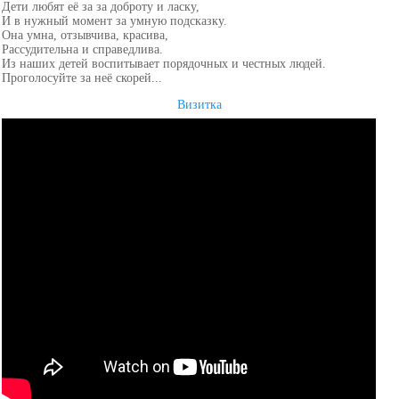
Дети любят её за за доброту и ласку,
И в нужный момент за умную подсказку.
Она умна, отзывчива, красива,
Рассудительна и справедлива.
Из наших детей воспитывает порядочных и честных людей.
Проголосуйте за неё скорей...
Визитка