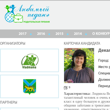
2017
2016
2015
2014
О КОНКУР
ОРГАНИЗАТОРЫ
КАРТОЧКА КАНДИДАТА
Дека
Город:
Место 
Специа
Должн
Период
9
Характеристика:
Людмила Вик
талантливый человек и очень
класс в одну большую и друж
ПАРТНЕРЫ
общими заботами и тревогами.
уважению, ответственности и