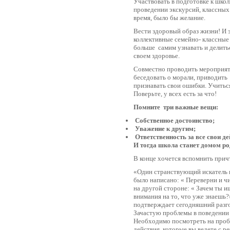
Участвовать в подготовке к шко
проведении экскурсий, классных
время, было бы желание.
Вести здоровый образ жизни! И 
коллективные семейно- классные
больше самим узнавать и делитьс
своем здоровье.
Совместно проводить мероприят
беседовать о морали, приводить
признавать свои ошибки. Учитьс
Поверьте, у всех есть за что!
Помните три важные вещи:
Собственное достоинство;
Уважение к другим;
Ответственность за все свои де
И тогда школа станет домом ро
В конце хочется вспомнить прич
«Один странствующий искатель 
было написано: « Переверни и чи
на другой стороне: « Зачем ты 
внимания на то, что уже знаешь?
подтверждает сегодняшний разго
Зачастую проблемы в поведении н
Необходимо посмотреть на пробл
действия, которые вы ведете с 