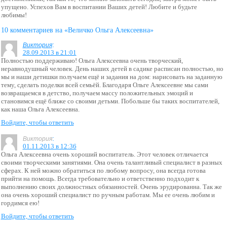
упущено. Успехов Вам
в воспитании Ваших детей! Любите и
будьте
любимы!
10 комментариев на «Величко Ольга Алексеевна»
:
Виктория
28.09.2013 в 21:01
Полностью поддерживаю! Ольга Алексеевна очень творческий,
неравнодушный человек. День наших детей в садике расписан полностью, но
мы и наши детишки получаем ещё и задания на дом: нарисовать на заданную
тему, сделать поделки всей семьёй. Благодаря Ольге Алексеевне мы сами
возвращаемся в детство, получаем массу положительных эмоций и
становимся ещё ближе со своими детьми. Побольше бы таких воспитателей,
как наша Ольга Алексеевна.
Войдите, чтобы ответить
:
Виктория
01.11.2013 в 12:36
Ольга Алексеевна очень хороший воспитатель. Этот человек отличается
своими творческими занятиями. Она очень талантливый специалист в разных
сферах. К ней можно обратиться по любому вопросу, она всегда готова
прийти на помощь. Всегда требовательно и ответственно подходит к
выполнению своих должностных обязанностей. Очень эрудированна. Так же
она очень хороший специалист по ручным работам. Мы ее очень любим и
гордимся ею!
Войдите, чтобы ответить