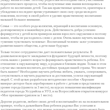
педагогического процесса,
чтобы полученные ими знания
воплощались в
работе по воспитанию
детей.
Так как нравственные ценности,
ориентиры и
убеждения в последнее
время утрачивают свою силу среди
молодого
поколения, поэтому в своей
работе я уделяю нравственному
воспитанию
малышей большое внимание.
Семья — это особого рода коллектив,
играющий в воспитании основную,
долговременную и важнейшую роль.
Действенность добра успешно
формируется у детей всем примером
жизни взрослого окружения и поэтому
важно, чтобы не расходилось слово с
делом. Очень важно научить малыша
«умению чувствовать человека».
Воспитанный человек- залог успешного
развития нашего общества, а дети наше
будущее.
Только тесное сотрудничество дает
положительные результаты. В
дошкольном
возрасте закладывается фундамент
будущей личности, поэтому
очень важно с
раннего возраста формировать
нравственность ребенка. Его
отношение
к окружающему миру, к родным и близким
людям. Только в этом
случае мы сможем
воспитать достойных граждан нашей
страны. Что может
быть важнее?
Необходимо научить ребенка любить,
уважать, сопереживать,
сочувствовать и
научить радоваться за достижения,
успехи окружающий
людей. С этой целью
разработала методическое пособие
«Хорошие
манеры»,которое было апробировано в работе с детьми и
представлено на
урoвне города (грамота
за 3 место), на курсах повышения
квалификации
педагогов города
Уссурийска и УГО, и на Всероссийском
открытом конкурсе
«Мое призвание»(диплом за 1 место).
Дорогие родители, любите своих детей и
воспитывайте их на положительном
примере, чтобы в дальнейшем Ваш ребенок
радовал Вас успехами и
достижениями,
так как то, что можно заложить сегодня,
завтра может быть