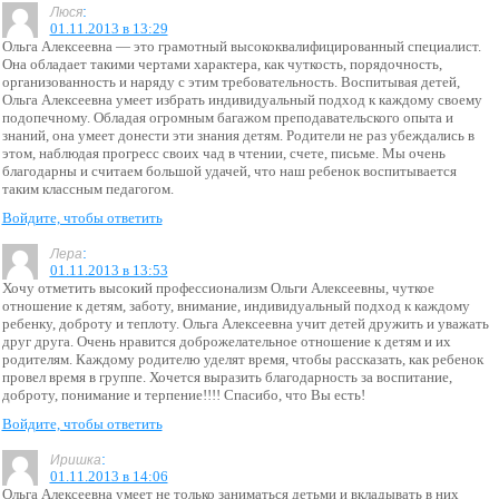
:
Люся
01.11.2013 в 13:29
Ольга Алексеевна — это грамотный высококвалифицированный специалист.
Она обладает такими чертами характера, как чуткость, порядочность,
организованность и наряду с этим требовательность. Воспитывая детей,
Ольга Алексеевна умеет избрать индивидуальный подход к каждому своему
подопечному. Обладая огромным багажом преподавательского опыта и
знаний, она умеет донести эти знания детям. Родители не раз убеждались в
этом, наблюдая прогресс своих чад в чтении, счете, письме. Мы очень
благодарны и считаем большой удачей, что наш ребенок воспитывается
таким классным педагогом.
Войдите, чтобы ответить
:
Лера
01.11.2013 в 13:53
Хочу отметить высокий профессионализм Ольги Алексеевны, чуткое
отношение к детям, заботу, внимание, индивидуальный подход к каждому
ребенку, доброту и теплоту. Ольга Алексеевна учит детей дружить и уважать
друг друга. Очень нравится доброжелательное отношение к детям и их
родителям. Каждому родителю уделят время, чтобы рассказать, как ребенок
провел время в группе. Хочется выразить благодарность за воспитание,
доброту, понимание и терпение!!!! Спасибо, что Вы есть!
Войдите, чтобы ответить
:
Иришка
01.11.2013 в 14:06
Ольга Алексеевна умеет не только заниматься детьми и вкладывать в них