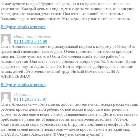
самое лучшее каждый будничный день, но и создавать очень интересные
утренники. Каждый день мы видим, что с детками занимаются, они рисуют,
лепят, делают поделки, учат стихи. Она очень хороший воспитатель с
большим педагогическим опытом. Мы рады, что у нас такой воспитатель.
Войдите, чтобы ответить
:
Ирина Анатольевна
01.11.2013 в 14:09
Ольга Алексеевна находит индивидуальный подход к каждому ребёнку. Это
грамотный специалист своего дела. Очень грамотно и интересно проводит
занятия. Такое чувство, что Ольга Алексеевна живёт только работой и
нашими детьми .Она встречает и провожает всегда с улыбкой на лице . Детки
с радостью идут в садик. Спасибо, Вам за терпение, доброту и воспитание
наших детей . Это очень тяжёлый труд. Низкий Вам поклон ОЛЬГА
АЛЕКСЕЕВНА!!!
Войдите, чтобы ответить
:
Людмила
01.11.2013 в 15:07
Ольга Алексеевна — обаятельная, добрая, внимательная, всегда расскажет как
ребенок провел день, мой ребенок с ней всегда в хорошем настроении, а
кроме того, она еще и ведет с ними развивающие занятия. Дети стали заметно
прибавлять в развитии. Я нашим воспитателем очень довольна! Ребёнок
ходит в детский сад с удовольствием. В группе спокойная атмосфера. Лично
для меня самый важный показатель — дочка просто бежит в детский сад.
СПАСИБО Ольге Алексеевне!!!! Она у нас самая лучшая!!!