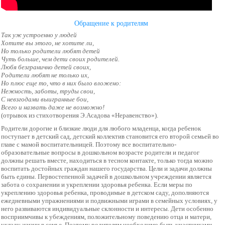
Обращение к родителям
Так уж устроенно у людей
Хотите вы этого, не хотите ли,
Но только родители любят детей
Чуть больше, чем дети своих родителей.
Любя безгранично детей своих,
Родители любят не только их,
Но плюс еще то, что в них было вложено:
Нежность, заботы, труды свои,
С невзгодами выигранные бои,
Всего и назвать даже не возможно!
(отрывок из стихотворения Э.Асадова «Неравенство»).
Родители дорогие и близкие люди для
любого младенца, когда ребенок
поступает в детский сад, детский
коллектив становится его второй семьей
во
главе с мамой воспитательницей.
Поэтому все
воспитательно-
образовательные вопросы
в дошкольном возрасте родители и
педагог
должны решать вместе,
находиться в тесном контакте, только
тогда можно
воспитать достойных
граждан нашего государства. Цели и
задачи должны
быть едины.
Первостепенной задачей в дошкольном
учреждении является
забота о
сохранении и укреплении здоровья
ребенка. Если меры по
укреплению
здоровья ребенка, проводимые в детском
саду, дополняются
ежедневными
упражнениями и подвижными играми в
семейных условиях, у
него развиваются
индивидуальные склонности и интересы.
Дети особенно
восприимчивы к
убеждениям, положительному поведению
отца и матери,
укладу жизни в семье.
Поэтому родителям необходимо быть
участниками