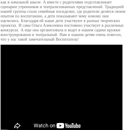
как в начальной школе. А вместе с родителями подготавливает
сценарии утренников и театрализованных представлений. Традицией
нашей группы стали семейные посиделки, где родители делятся своим
опытом по воспитанию, а дети показывают чему новому они
научились. Благодаря ей наши дети участвуют в разных творческих
проектах. И сама Ольга Алексеевна постоянно участвует в различных
конкурсах. А еще она организовала и ведет в нашем садике кружки
конструирования и театральный. Нам и нашим детям очень повезло,
что у нас такой замечательный Воспитатель!