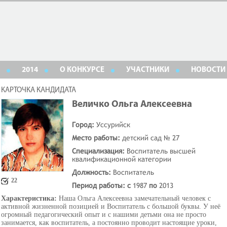
2014
О КОНКУРСЕ
УЧАСТНИКИ
НОВОСТИ
КАРТОЧКА КАНДИДАТА
Величко Ольга Алексеевна
Город:
Уссурийск
Место работы:
детский сад № 27
Специализация:
Воспитатель высшей
квалификационной категории
Должность:
Воспитатель
22
Период работы: с
1987
по
2013
Характеристика:
Наша Ольга Алексеевна замечательный человек с
активной жизненной позицией и Воспитатель с большой буквы. У неё
огромный педагогический опыт и с нашими детьми она не просто
занимается, как воспитатель, а постоянно проводит настоящие уроки,