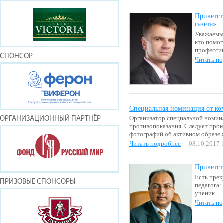
Приветст
газета»
Уважаемые
кто помог
професси
СПОНСОР
Читать п
Специальная номинация от ко
Организатор специальной номин
ОРГАНИЗАЦИОННЫЙ ПАРТНЁР
противопоказания. Следует прок
фотографий об активном образе
Читать подробнее
08.10.2017 
Приветст
Есть прек
ПРИЗОВЫЕ СПОНСОРЫ
педагога: 
ученик…
Читать п