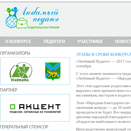
О КОНКУРСЕ
ПЕДАГОГИ
УЧАСТНИКИ
НОВОС
ОРГАНИЗАТОРЫ
ЭТАПЫ И СРОКИ КОНКУРС
«Любимый Педагог» — 2017 старт
сентября.
С этого момент начинается трад
«Любимый Педагог» — «Народна
Этот этап адресован родителям
ПАРТНЁР
выразить свою признательность 
наставникам, мастерам и педаго
Этап «Народная благодарность»
окончания конкурс — до 20 нояб
проводиться не будет. Все канди
дипломы народной благодарнос
обладатели наибольшего количес
ГЕНЕРАЛЬНЫЙ СПОНСОР
Непосредственно конкурсный эт