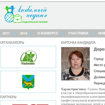
2017
2016
О КОНКУРСЕ
УЧАСТНИКИ
НО
ОРГАНИЗАТОРЫ
КАРТОЧКА КАНДИДАТА
Доро
Город:
Место 
Специа
Должн
Период
Характеристика:
Галина Нико
классов в общеобразовательно
квалификационную категорию. 
ПАРТНЕРЫ
профессиональная компетентно
приёмами мотивации детей к 